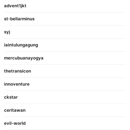
advent1jkt
st-bellarminus
syj
iaintulungagung
mercubuanayogya
thetransicon
innoventure
ckstar
ceritawan
evil-world