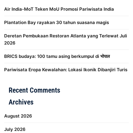
Air India-MoT Teken MoU Promosi Pariwisata India
Plantation Bay rayakan 30 tahun suasana magis
Deretan Pembukaan Restoran Atlanta yang Terlewat Juli
2026
BRICS budaya: 100 tamu asing berkumpul di भोपाल
Pariwisata Eropa Kewalahan: Lokasi Ikonik Dibanjiri Turis
Distribusi Game Online Modern
Industri Game 2026
Mone
Recent Comments
Archives
August 2026
July 2026