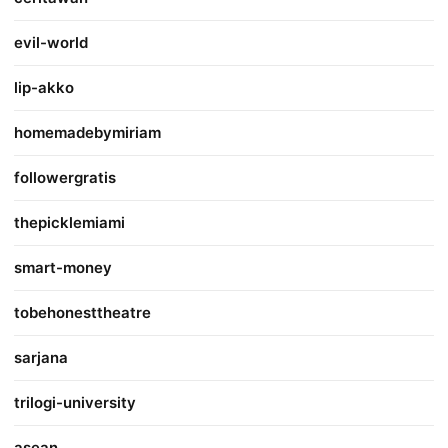
evil-world
lip-akko
homemadebymiriam
followergratis
thepicklemiami
smart-money
tobehonesttheatre
sarjana
trilogi-university
asean