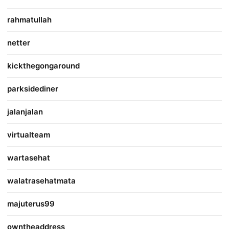
rahmatullah
netter
kickthegongaround
parksidediner
jalanjalan
virtualteam
wartasehat
walatrasehatmata
majuterus99
owntheaddress