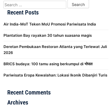
Search for:
Recent Posts
Air India-MoT Teken MoU Promosi Pariwisata India
Plantation Bay rayakan 30 tahun suasana magis
Deretan Pembukaan Restoran Atlanta yang Terlewat Juli
2026
BRICS budaya: 100 tamu asing berkumpul di भोपाल
Pariwisata Eropa Kewalahan: Lokasi Ikonik Dibanjiri Turis
Distribusi Game Online Modern
Industri Game 2026
Mone
Recent Comments
Archives