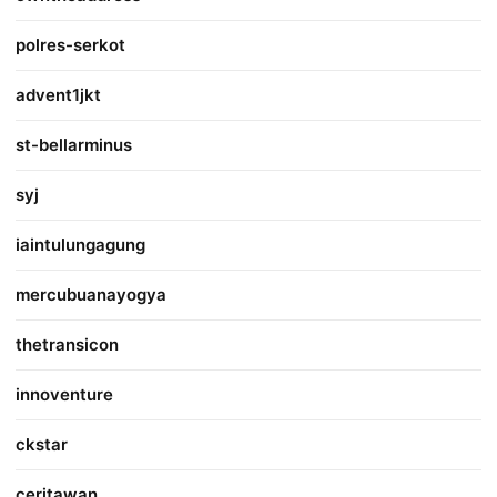
polres-serkot
advent1jkt
st-bellarminus
syj
iaintulungagung
mercubuanayogya
thetransicon
innoventure
ckstar
ceritawan