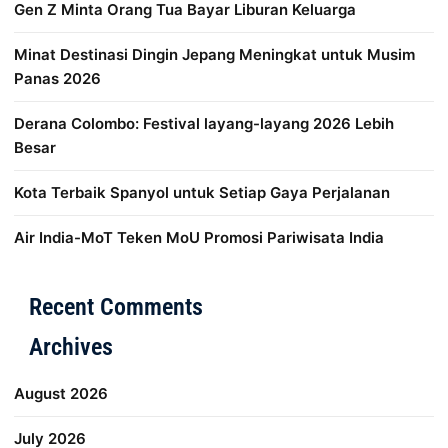
Gen Z Minta Orang Tua Bayar Liburan Keluarga
Minat Destinasi Dingin Jepang Meningkat untuk Musim
Panas 2026
Derana Colombo: Festival layang-layang 2026 Lebih
Besar
Kota Terbaik Spanyol untuk Setiap Gaya Perjalanan
Air India-MoT Teken MoU Promosi Pariwisata India
Distribusi Game Online Modern
Industri Game 2026
Mone
Recent Comments
Archives
August 2026
July 2026