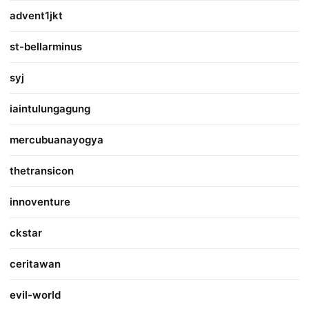
advent1jkt
st-bellarminus
syj
iaintulungagung
mercubuanayogya
thetransicon
innoventure
ckstar
ceritawan
evil-world