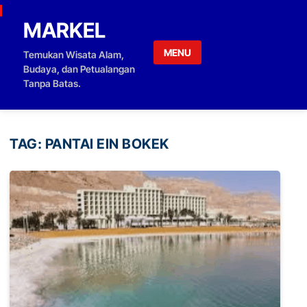
Skip to content
MARKEL
MENU
Temukan Wisata Alam,
Budaya, dan Petualangan
Tanpa Batas.
TAG:
PANTAI EIN BOKEK