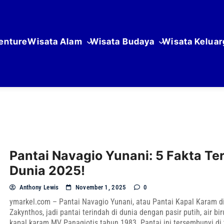
enture
Wisata Alam
Wisata Budaya
Wisata Keluar
Pantai Navagio Yunani: 5 Fakta Te
Dunia 2025!
Anthony Lewis
November 1, 2025
0
ymarkel.com – Pantai Navagio Yunani, atau Pantai Kapal Karam d
Zakynthos, jadi pantai terindah di dunia dengan pasir putih, air biru
kapal karam MV Panagiotis tahun 1983. Pantai ini tersembunyi di