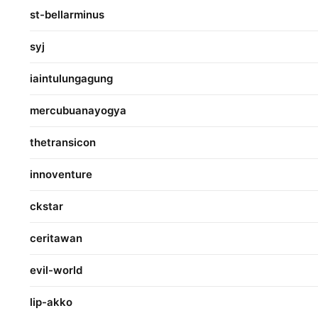
st-bellarminus
syj
iaintulungagung
mercubuanayogya
thetransicon
innoventure
ckstar
ceritawan
evil-world
lip-akko