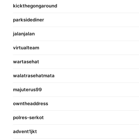
kickthegongaround
parksidediner
jalanjalan
virtualteam
wartasehat
walatrasehatmata
majuterus99
owntheaddress
polres-serkot
advent1jkt