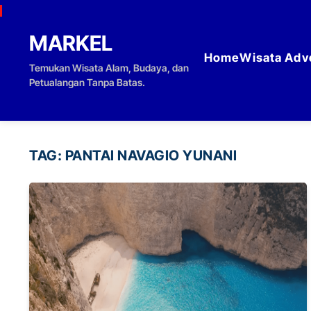
Skip to content
MARKEL
Home
Wisata Adv
Temukan Wisata Alam, Budaya, dan
Petualangan Tanpa Batas.
TAG:
PANTAI NAVAGIO YUNANI