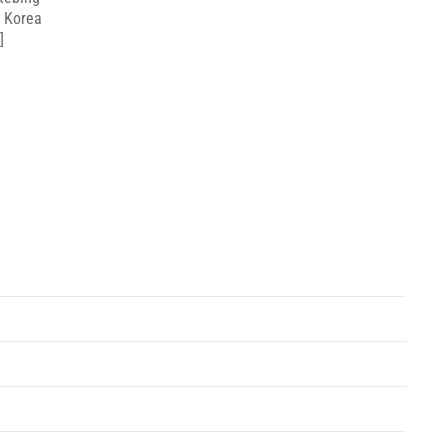
a Korea
]