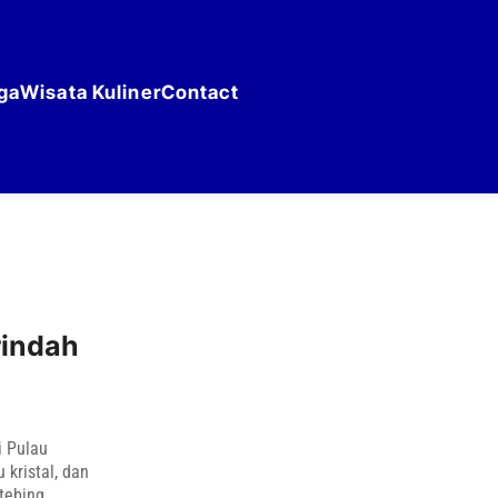
ga
Wisata Kuliner
Contact
rindah
i Pulau
 kristal, dan
 tebing