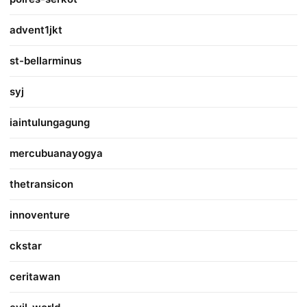
advent1jkt
st-bellarminus
syj
iaintulungagung
mercubuanayogya
thetransicon
innoventure
ckstar
ceritawan