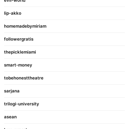
evil-world
lip-akko
homemadebymiriam
followergratis
thepicklemiami
smart-money
tobehonesttheatre
sarjana
trilogi-university
asean