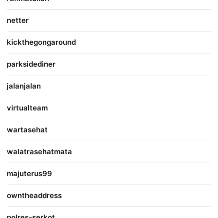
netter
kickthegongaround
parksidediner
jalanjalan
virtualteam
wartasehat
walatrasehatmata
majuterus99
owntheaddress
polres-serkot