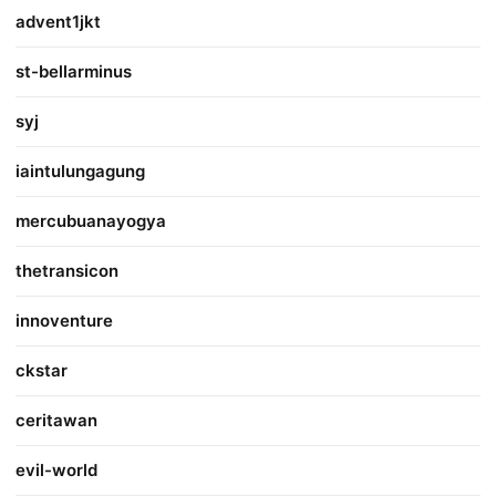
advent1jkt
st-bellarminus
syj
iaintulungagung
mercubuanayogya
thetransicon
innoventure
ckstar
ceritawan
evil-world