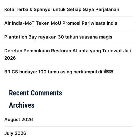
Kota Terbaik Spanyol untuk Setiap Gaya Perjalanan
Air India-MoT Teken MoU Promosi Pariwisata India
Plantation Bay rayakan 30 tahun suasana magis
Deretan Pembukaan Restoran Atlanta yang Terlewat Juli
2026
BRICS budaya: 100 tamu asing berkumpul di भोपाल
Distribusi Game Online Modern
Industri Game 2026
Mone
Recent Comments
Archives
August 2026
July 2026