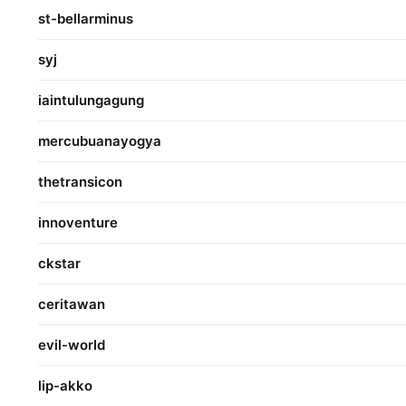
st-bellarminus
syj
iaintulungagung
mercubuanayogya
thetransicon
innoventure
ckstar
ceritawan
evil-world
lip-akko