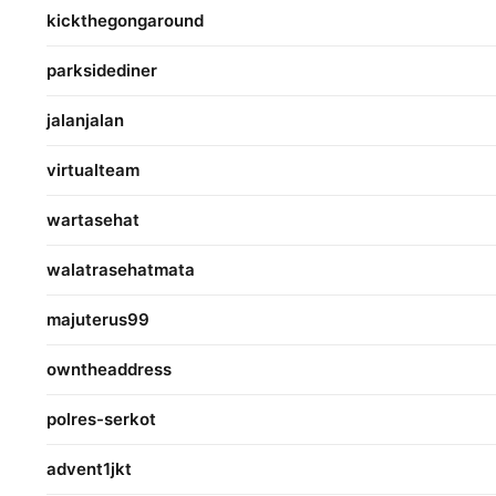
kickthegongaround
parksidediner
jalanjalan
virtualteam
wartasehat
walatrasehatmata
majuterus99
owntheaddress
polres-serkot
advent1jkt