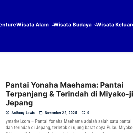
enture
Wisata Alam
Wisata Budaya
Wisata Keluar
Pantai Yonaha Maehama: Pantai
Terpanjang & Terindah di Miyako-j
Jepang
Anthony Lewis
November 22, 2025
0
ymarkel.com – Pantai Yonaha Maehama adalah salah satu pantai 
dan terindah di Jepang, terletak di ujung barat daya Pulau Miyako