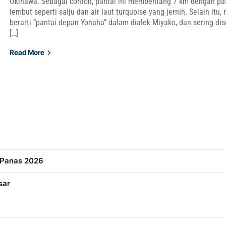
Okinawa. Sebagai contoh, pantai ini membentang 7 km dengan pas
lembut seperti salju dan air laut turquoise yang jernih. Selain itu
berarti “pantai depan Yonaha” dalam dialek Miyako, dan sering dis
[…]
Read More
 Panas 2026
sar