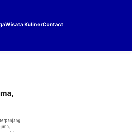
ga
Wisata Kuliner
Contact
ima,
terpanjang
-jima,