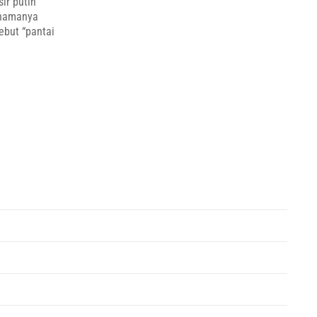
ir putih
, namanya
ebut “pantai