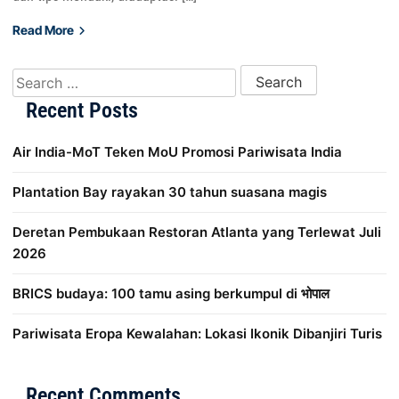
Read More
Search for:
Recent Posts
Air India-MoT Teken MoU Promosi Pariwisata India
Plantation Bay rayakan 30 tahun suasana magis
Deretan Pembukaan Restoran Atlanta yang Terlewat Juli
2026
BRICS budaya: 100 tamu asing berkumpul di भोपाल
Pariwisata Eropa Kewalahan: Lokasi Ikonik Dibanjiri Turis
Distribusi Game Online Modern
Industri Game 2026
Mone
Recent Comments