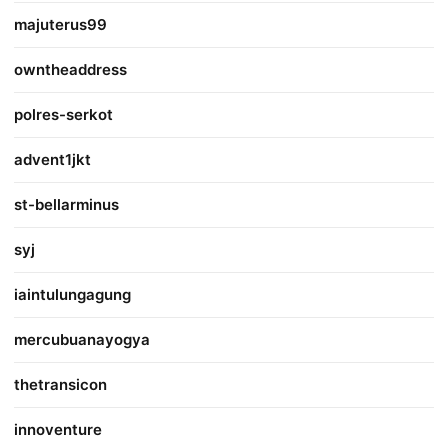
majuterus99
owntheaddress
polres-serkot
advent1jkt
st-bellarminus
syj
iaintulungagung
mercubuanayogya
thetransicon
innoventure