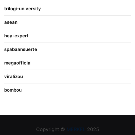
trilogi-university
asean
hey-expert
spabaansuerte
megaofficial
viralizou
bombou
Copyright ©
MERKEL
2025