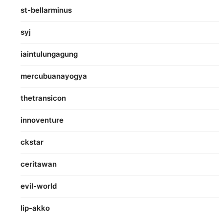
st-bellarminus
syj
iaintulungagung
mercubuanayogya
thetransicon
innoventure
ckstar
ceritawan
evil-world
lip-akko