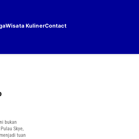
ga
Wisata Kuliner
Contact
b
ni bukan
Pulau Skye,
 menjadi tuan