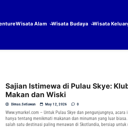
enture
Wisata Alam
Wisata Budaya
Wisata Keluar
Sajian Istimewa di Pulau Skye: Klu
Makan dan Wiski
Dimas.setiawan
May 12, 2026
0
Www.ymarkel.com – Untuk Pulau Skye dan pengunjungnya, acara i
hanya tentang menikmati makanan dan minuman yang luar biasa. 
salah satu destinasi paling menawan di Skotlandia, bersiap untuk