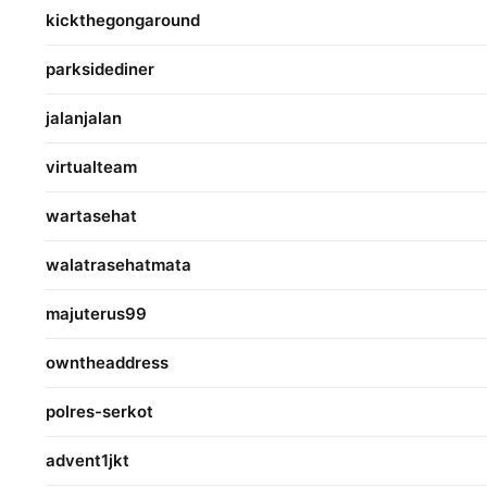
kickthegongaround
parksidediner
jalanjalan
virtualteam
wartasehat
walatrasehatmata
majuterus99
owntheaddress
polres-serkot
advent1jkt