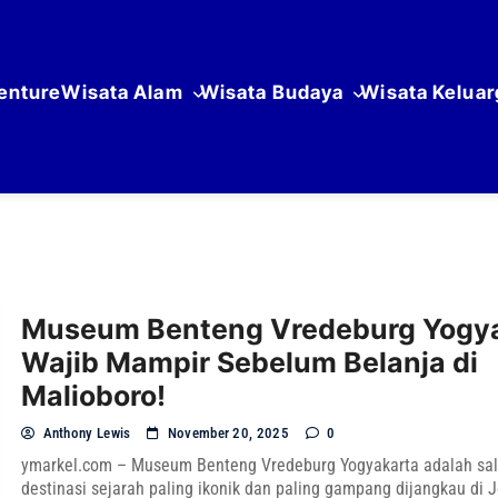
enture
Wisata Alam
Wisata Budaya
Wisata Keluar
Museum Benteng Vredeburg Yogya
Wajib Mampir Sebelum Belanja di
Malioboro!
Anthony Lewis
November 20, 2025
0
ymarkel.com – Museum Benteng Vredeburg Yogyakarta adalah sal
destinasi sejarah paling ikonik dan paling gampang dijangkau di J