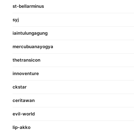
st-bellarminus
syj
iaintulungagung
mercubuanayogya
thetransicon
innoventure
ckstar
ceritawan
evil-world
lip-akko