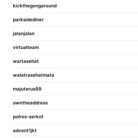
kickthegongaround
parksidediner
jalanjalan
virtualteam
wartasehat
walatrasehatmata
majuterus99
owntheaddress
polres-serkot
advent1jkt