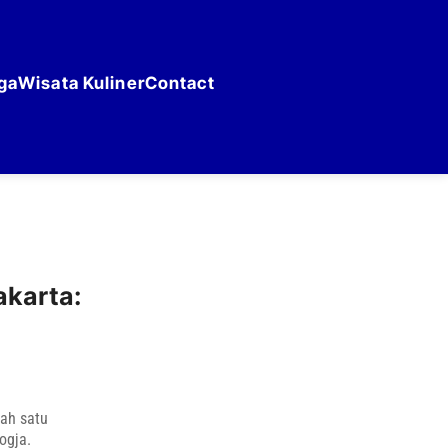
ga
Wisata Kuliner
Contact
karta:
ah satu
ogja.