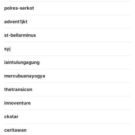
polres-serkot
advent1jkt
st-bellarminus
syj
iaintulungagung
mercubuanayogya
thetransicon
innoventure
ckstar
ceritawan