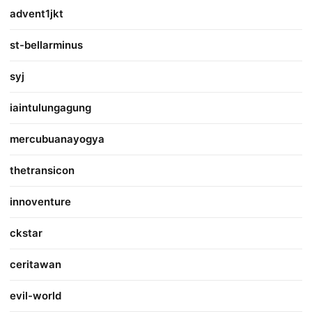
advent1jkt
st-bellarminus
syj
iaintulungagung
mercubuanayogya
thetransicon
innoventure
ckstar
ceritawan
evil-world