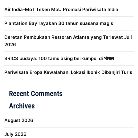
Air India-MoT Teken MoU Promosi Pariwisata India
Plantation Bay rayakan 30 tahun suasana magis
Deretan Pembukaan Restoran Atlanta yang Terlewat Juli
2026
BRICS budaya: 100 tamu asing berkumpul di भोपाल
Pariwisata Eropa Kewalahan: Lokasi Ikonik Dibanjiri Turis
Distribusi Game Online Modern
Industri Game 2026
Mone
Recent Comments
Archives
August 2026
July 2026