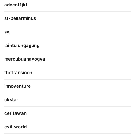
advent1jkt
st-bellarminus
syj
iaintulungagung
mercubuanayogya
thetransicon
innoventure
ckstar
ceritawan
evil-world