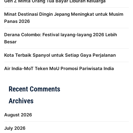
Gen Z Minta Orang Tua Bayar Liburan Keluarga
Minat Destinasi Dingin Jepang Meningkat untuk Musim
Panas 2026
Derana Colombo: Festival layang-layang 2026 Lebih
Besar
Kota Terbaik Spanyol untuk Setiap Gaya Perjalanan
Air India-MoT Teken MoU Promosi Pariwisata India
Distribusi Game Online Modern
Industri Game 2026
Mone
Recent Comments
Archives
August 2026
July 2026