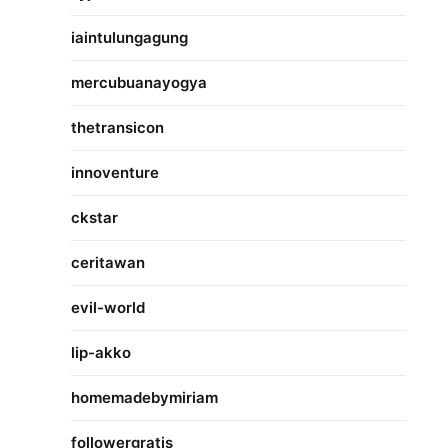
iaintulungagung
mercubuanayogya
thetransicon
innoventure
ckstar
ceritawan
evil-world
lip-akko
homemadebymiriam
followergratis