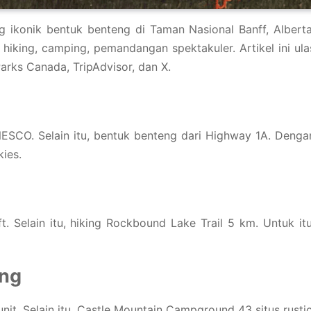
g ikonik bentuk benteng di Taman Nasional Banff, Alberta
 hiking, camping, pemandangan spektakuler. Artikel ini ula
Parks Canada, TripAdvisor, dan X.
NESCO. Selain itu, bentuk benteng dari Highway 1A. Denga
kies.
ft. Selain itu, hiking Rockbound Lake Trail 5 km. Untuk itu
ing
unit. Selain itu, Castle Mountain Campground 43 situs rustic