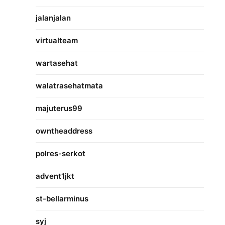
jalanjalan
virtualteam
wartasehat
walatrasehatmata
majuterus99
owntheaddress
polres-serkot
advent1jkt
st-bellarminus
syj