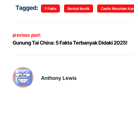
Tagged:
5 Fakta
Bentuk Ikonik
Castle Mountain Ka
Post navigation
previous post:
Gunung Tai China: 5 Fakta Terbanyak Didaki 2025!
Anthony Lewis