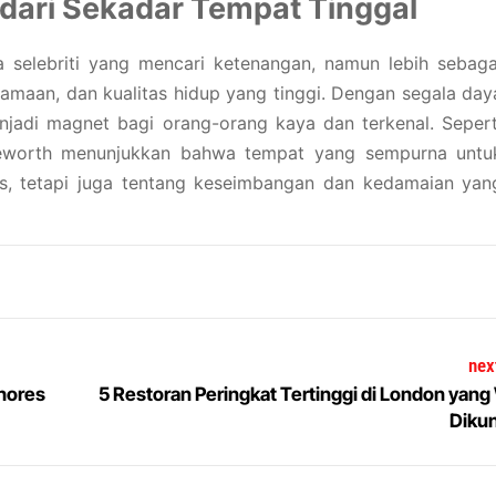
 dari Sekadar Tempat Tinggal
a selebriti yang mencari ketenangan, namun lebih sebaga
maan, dan kualitas hidup yang tinggi. Dengan segala day
menjadi magnet bagi orang-orang kaya dan terkenal. Sepert
tleworth menunjukkan bahwa tempat yang sempurna untu
s, tetapi juga tentang keseimbangan dan kedamaian yan
nex
Shores
5 Restoran Peringkat Tertinggi di London yang
Dikun