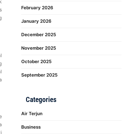
k
February 2026
s
g
January 2026
December 2025
November 2025
l
October 2025
g
l
September 2025
a
Categories
Air Terjun
e
a
Business
i