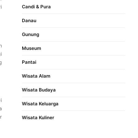
i
Candi & Pura
Danau
Gunung
n
Museum
i
g
Pantai
Wisata Alam
Wisata Budaya
i
Wisata Keluarga
a
r
Wisata Kuliner