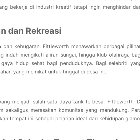
g bekerja di industri kreatif tetapi ingin menghindar dar
n dan Rekreasi
 dan kebugaran, Fittleworth menawarkan berbagai piliha
ang indah mengikuti aliran sungai, hingga klub olahraga bag
gaya hidup sehat bagi penduduknya. Bagi selebriti yan
ahan yang memikat untuk tinggal di desa ini.
g menjadi salah satu daya tarik terbesar Fittleworth. D
am sekaligus merasakan komunitas yang mendukung. Par
kan tempat ini sebagai pelarian ideal dari kehidupan glamo