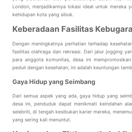
London, menjadikannya lokasi ideal untuk mereka yan
kehidupan kota yang sibuk.
Keberadaan Fasilitas Kebugara
Dengan meningkatnya perhatian terhadap kesehatan
fasilitas olahraga dan rekreasi. Dari jalur jogging y
para anggota komunitas, desa ini mempromosikan 
peduli dengan kesehatan, ini adalah keuntungan tamb
Gaya Hidup yang Seimbang
Dari semua aspek yang ada, gaya hidup yang seimban
desa ini, penduduk dapat menikmati keindahan al
selebriti, di tengah kesibukan karier mereka, menemu
yang sering kali menuntut.