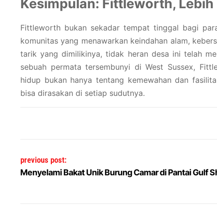
Kesimpulan: Fittleworth, Lebih
Fittleworth bukan sekadar tempat tinggal bagi par
komunitas yang menawarkan keindahan alam, kebersa
tarik yang dimilikinya, tidak heran desa ini telah 
sebuah permata tersembunyi di West Sussex, Fit
hidup bukan hanya tentang kemewahan dan fasilita
bisa dirasakan di setiap sudutnya.
Post navigation
previous post:
Menyelami Bakat Unik Burung Camar di Pantai Gulf 