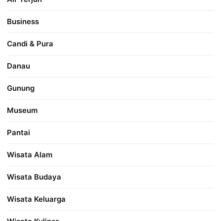
Business
Candi & Pura
Danau
Gunung
Museum
Pantai
Wisata Alam
Wisata Budaya
Wisata Keluarga