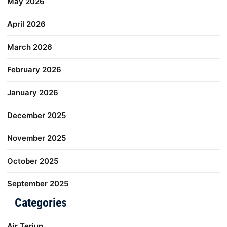
May 2026
April 2026
March 2026
February 2026
January 2026
December 2025
November 2025
October 2025
September 2025
Categories
Air Terjun