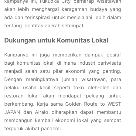
kampanye ini, Fukuoka City berharap wisatawan
akan lebih menghargai keragaman budaya yang
ada dan terinspirasi untuk menjelajahi lebih dalam
tentang identitas daerah setempat.
Dukungan untuk Komunitas Lokal
Kampanye ini juga memberikan dampak positif
bagi komunitas lokal, di mana industri pariwisata
menjadi salah satu pilar ekonomi yang penting.
Dengan meningkatnya jumlah wisatawan, para
pelaku usaha kecil seperti toko oleh-oleh dan
restoran lokal akan mendapat peluang untuk
berkembang. Kerja sama Golden Route to WEST
JAPAN dan Airalo diharapkan dapat membantu
membangun kembali ekonomi lokal yang sempat
terpuruk akibat pandemi.