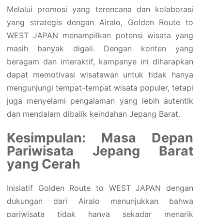
Melalui promosi yang terencana dan kolaborasi
yang strategis dengan Airalo, Golden Route to
WEST JAPAN menampilkan potensi wisata yang
masih banyak digali. Dengan konten yang
beragam dan interaktif, kampanye ini diharapkan
dapat memotivasi wisatawan untuk tidak hanya
mengunjungi tempat-tempat wisata populer, tetapi
juga menyelami pengalaman yang lebih autentik
dan mendalam dibalik keindahan Jepang Barat.
Kesimpulan: Masa Depan
Pariwisata Jepang Barat
yang Cerah
Inisiatif Golden Route to WEST JAPAN dengan
dukungan dari Airalo menunjukkan bahwa
pariwisata tidak hanya sekadar menarik