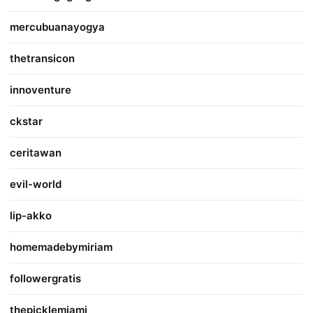
mercubuanayogya
thetransicon
innoventure
ckstar
ceritawan
evil-world
lip-akko
homemadebymiriam
followergratis
thepicklemiami