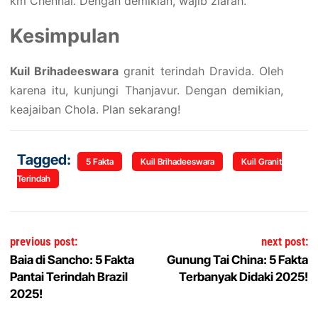
km Chennai. Dengan demikian, wajib ziarah.
Kesimpulan
Kuil Brihadeeswara
granit terindah Dravida. Oleh
karena itu, kunjungi Thanjavur. Dengan demikian,
keajaiban Chola. Plan sekarang!
Tagged:
5 Fakta
Kuil Brihadeeswara
Kuil Granit
Terindah
Post navigation
previous post:
next post:
Baia di Sancho: 5 Fakta
Gunung Tai China: 5 Fakta
Pantai Terindah Brazil
Terbanyak Didaki 2025!
2025!