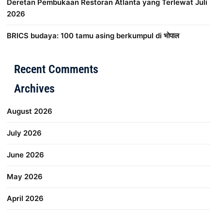
Deretan Pembukaan Restoran Atlanta yang Terlewat Juli
2026
BRICS budaya: 100 tamu asing berkumpul di भोपाल
Distribusi Game Online Modern
Industri Game 2026
Mone
Recent Comments
Archives
August 2026
July 2026
June 2026
May 2026
April 2026