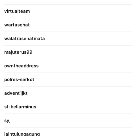
virtualteam
wartasehat
walatrasehatmata
majuterus99
owntheaddress
polres-serkot
advent1jkt
st-bellarminus
syj
iaintulungagung