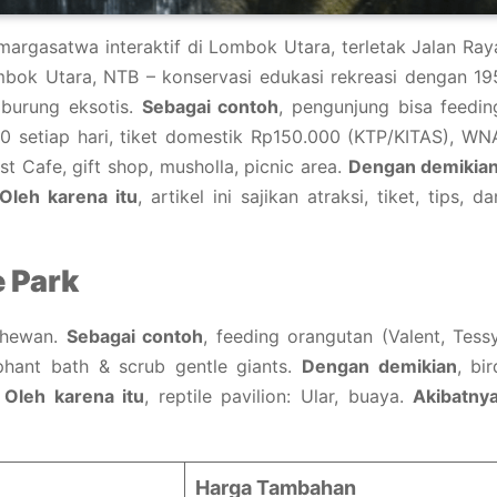
argasatwa interaktif di Lombok Utara, terletak Jalan Ray
ombok Utara, NTB – konservasi edukasi rekreasi dengan 19
 burung eksotis.
Sebagai contoh
, pengunjung bisa feedin
30 setiap hari, tiket domestik Rp150.000 (KTP/KITAS), WN
est Cafe, gift shop, musholla, picnic area.
Dengan demikia
Oleh karena itu
, artikel ini sajikan atraksi, tiket, tips, da
 Park
 hewan.
Sebagai contoh
, feeding orangutan (Valent, Tessy
ephant bath & scrub gentle giants.
Dengan demikian
, bir
.
Oleh karena itu
, reptile pavilion: Ular, buaya.
Akibatny
Harga Tambahan