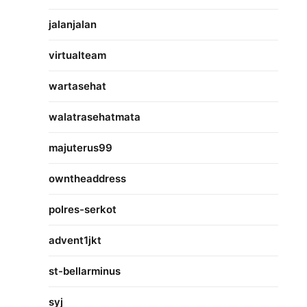
jalanjalan
virtualteam
wartasehat
walatrasehatmata
majuterus99
owntheaddress
polres-serkot
advent1jkt
st-bellarminus
syj