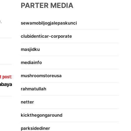
PARTER MEDIA
.
sewamobiljogjalepaskunci
clubidenticar-corporate
masjidku
mediainfo
mushroomstoreusa
t post:
abaya
rahmatullah
netter
kickthegongaround
parksidediner