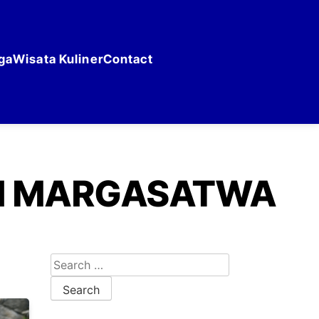
ga
Wisata Kuliner
Contact
SI MARGASATWA
Search for: