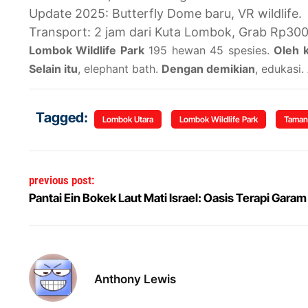
Update 2025: Butterfly Dome baru, VR wildlife.
Transport: 2 jam dari Kuta Lombok, Grab Rp300
Lombok Wildlife Park
195 hewan 45 spesies.
Oleh k
Selain itu
, elephant bath.
Dengan demikian
, edukasi.
Tagged:
Lombok Utara
Lombok Wildlife Park
Taman
Post navigation
previous post:
Pantai Ein Bokek Laut Mati Israel: Oasis Terapi Garam
Anthony Lewis