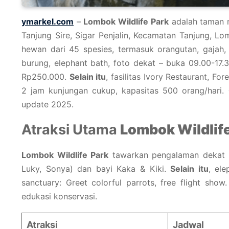
ymarkel.com
–
Lombok Wildlife Park
adalah taman m
Tanjung Sire, Sigar Penjalin, Kecamatan Tanjung, L
hewan dari 45 spesies, termasuk orangutan, gajah,
burung, elephant bath, foto dekat – buka 09.00-17.
Rp250.000.
Selain itu
, fasilitas Ivory Restaurant, For
2 jam kunjungan cukup, kapasitas 500 orang/hari.
update 2025.
Atraksi Utama
Lombok Wildlife
Lombok Wildlife Park
tawarkan pengalaman dekat
Luky, Sonya) dan bayi Kaka & Kiki.
Selain itu
, el
sanctuary: Greet colorful parrots, free flight show
edukasi konservasi.
Atraksi
Jadwal