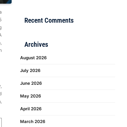
Distribusi Game Online Modern
Industri Game 20
a
Recent Comments
5
g
A
n
,
Archives
n
August 2026
July 2026
June 2026
,
d
May 2026
a
,
April 2026
March 2026