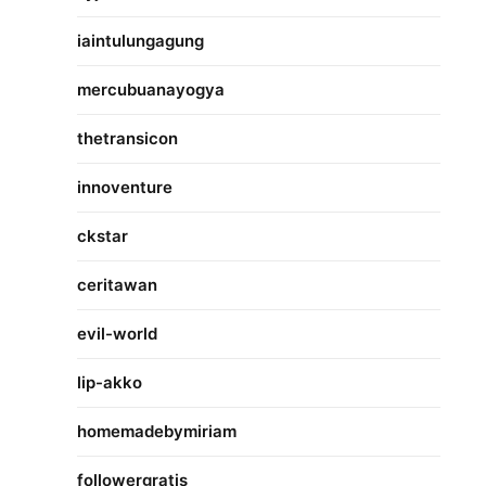
iaintulungagung
mercubuanayogya
thetransicon
innoventure
ckstar
ceritawan
evil-world
lip-akko
homemadebymiriam
followergratis