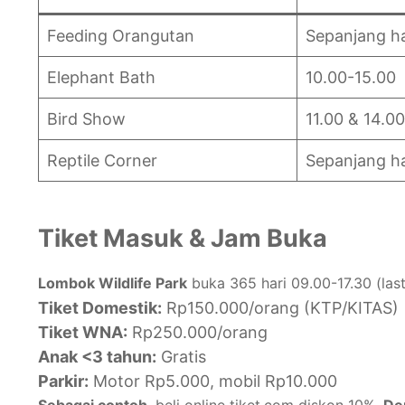
Feeding Orangutan
Sepanjang ha
Elephant Bath
10.00-15.00
Bird Show
11.00 & 14.00
Reptile Corner
Sepanjang ha
Tiket Masuk & Jam Buka
Lombok Wildlife Park
buka 365 hari 09.00-17.30 (last
Tiket Domestik:
Rp150.000/orang (KTP/KITAS)
Tiket WNA:
Rp250.000/orang
Anak <3 tahun:
Gratis
Parkir:
Motor Rp5.000, mobil Rp10.000
Sebagai contoh
, beli online tiket.com diskon 10%.
De