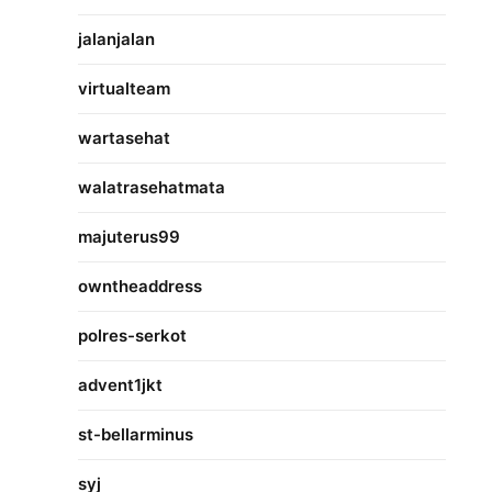
jalanjalan
virtualteam
wartasehat
walatrasehatmata
majuterus99
owntheaddress
polres-serkot
advent1jkt
st-bellarminus
syj