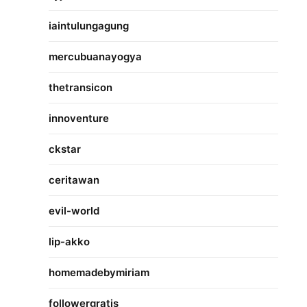
iaintulungagung
mercubuanayogya
thetransicon
innoventure
ckstar
ceritawan
evil-world
lip-akko
homemadebymiriam
followergratis