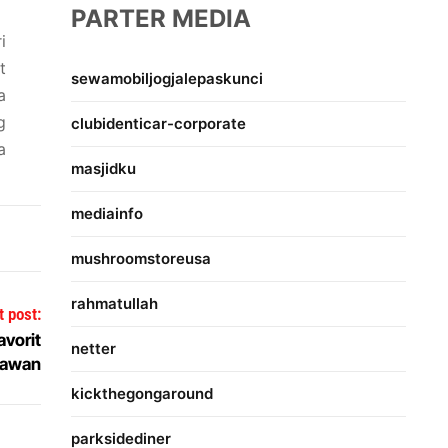
PARTER MEDIA
i
t
sewamobiljogjalepaskunci
a
g
clubidenticar-corporate
a
masjidku
mediainfo
mushroomstoreusa
rahmatullah
t post:
avorit
netter
tawan
kickthegongaround
parksidediner