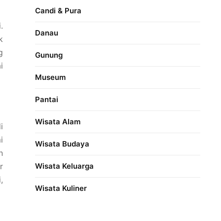
Candi & Pura
.
Danau
k
g
Gunung
i
Museum
Pantai
Wisata Alam
i
i
Wisata Budaya
n
r
Wisata Keluarga
,
Wisata Kuliner