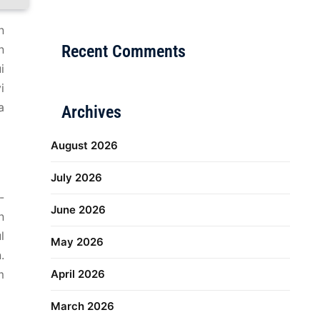
Distribusi Game Online Modern
Industri Game 20
n
Recent Comments
n
i
i
a
Archives
August 2026
July 2026
-
June 2026
n
l
May 2026
.
m
April 2026
March 2026