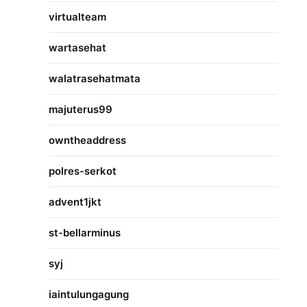
virtualteam
wartasehat
walatrasehatmata
majuterus99
owntheaddress
polres-serkot
advent1jkt
st-bellarminus
syj
iaintulungagung