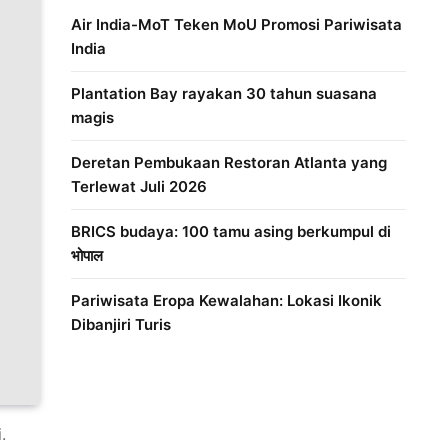
Air India-MoT Teken MoU Promosi Pariwisata
India
Plantation Bay rayakan 30 tahun suasana
magis
Deretan Pembukaan Restoran Atlanta yang
Terlewat Juli 2026
BRICS budaya: 100 tamu asing berkumpul di
भोपाल
Pariwisata Eropa Kewalahan: Lokasi Ikonik
Dibanjiri Turis
Distribusi Game Online Modern
Industri Game 20
.