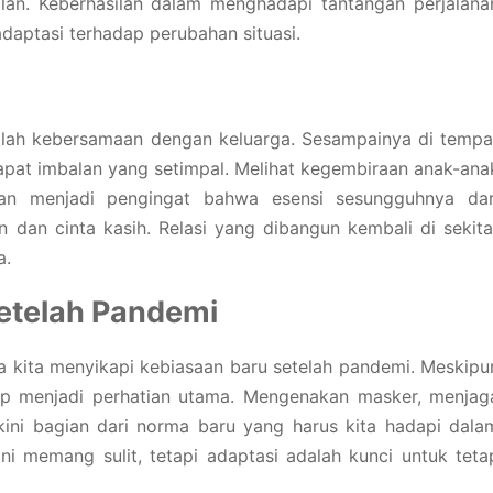
alan. Keberhasilan dalam menghadapi tantangan perjalana
daptasi terhadap perubahan situasi.
aplah kebersamaan dengan keluarga. Sesampainya di tempa
pat imbalan yang setimpal. Melihat kegembiraan anak-ana
an menjadi pengingat bahwa esensi sesungguhnya dar
n dan cinta kasih. Relasi yang dibangun kembali di sekita
a.
etelah Pandemi
ara kita menyikapi kebiasaan baru setelah pandemi. Meskipu
etap menjadi perhatian utama. Mengenakan masker, menjag
l kini bagian dari norma baru yang harus kita hadapi dala
ini memang sulit, tetapi adaptasi adalah kunci untuk teta