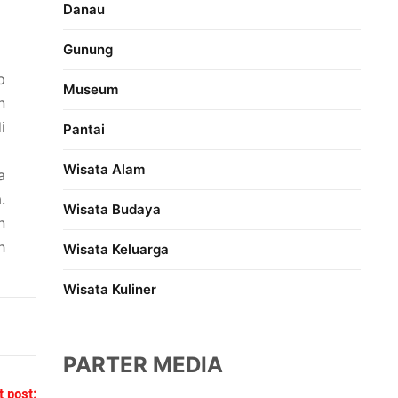
Danau
Gunung
p
Museum
n
i
Pantai
Wisata Alam
a
.
Wisata Budaya
n
h
Wisata Keluarga
Wisata Kuliner
PARTER MEDIA
t post: