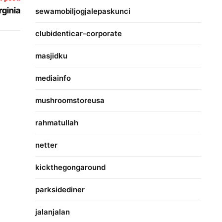
rginia
sewamobiljogjalepaskunci
clubidenticar-corporate
masjidku
mediainfo
mushroomstoreusa
rahmatullah
netter
kickthegongaround
parksidediner
jalanjalan