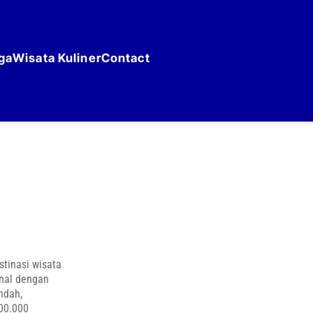
ga
Wisata Kuliner
Contact
tinasi wisata
enal dengan
indah,
100.000