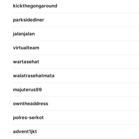
kickthegongaround
parksidediner
jalanjalan
virtualteam
wartasehat
walatrasehatmata
majuterus99
owntheaddress
polres-serkot
advent1jkt