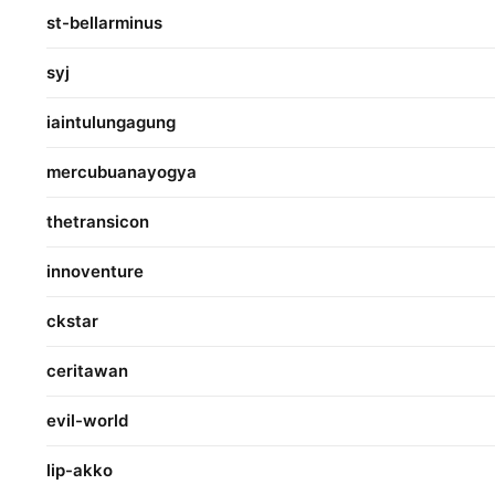
st-bellarminus
syj
iaintulungagung
mercubuanayogya
thetransicon
innoventure
ckstar
ceritawan
evil-world
lip-akko