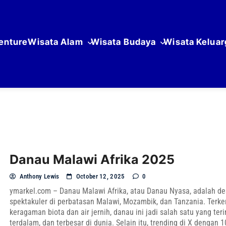
enture
Wisata Alam
Wisata Budaya
Wisata Keluar
Danau Malawi Afrika 2025
Anthony Lewis
October 12, 2025
0
ymarkel.com – Danau Malawi Afrika, atau Danau Nyasa, adalah des
spektakuler di perbatasan Malawi, Mozambik, dan Tanzania. Terk
keragaman biota dan air jernih, danau ini jadi salah satu yang ter
terdalam, dan terbesar di dunia. Selain itu, trending di X dengan 