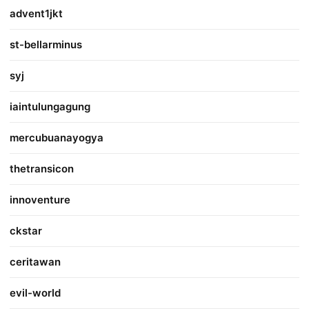
advent1jkt
st-bellarminus
syj
iaintulungagung
mercubuanayogya
thetransicon
innoventure
ckstar
ceritawan
evil-world