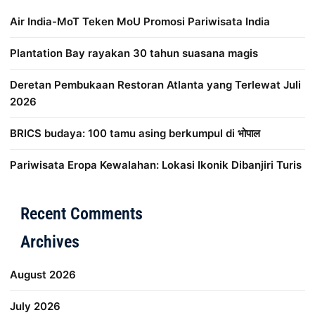
Air India-MoT Teken MoU Promosi Pariwisata India
Plantation Bay rayakan 30 tahun suasana magis
Deretan Pembukaan Restoran Atlanta yang Terlewat Juli
2026
BRICS budaya: 100 tamu asing berkumpul di भोपाल
Pariwisata Eropa Kewalahan: Lokasi Ikonik Dibanjiri Turis
Distribusi Game Online Modern
Industri Game 2026
Mone
Recent Comments
Archives
August 2026
July 2026