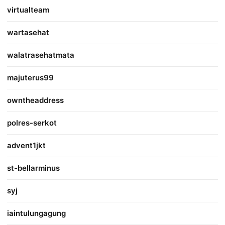
virtualteam
wartasehat
walatrasehatmata
majuterus99
owntheaddress
polres-serkot
advent1jkt
st-bellarminus
syj
iaintulungagung