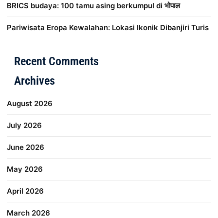
BRICS budaya: 100 tamu asing berkumpul di भोपाल
Pariwisata Eropa Kewalahan: Lokasi Ikonik Dibanjiri Turis
Distribusi Game Online Modern
Industri Game 2026
Mone
Recent Comments
Archives
August 2026
July 2026
June 2026
May 2026
April 2026
March 2026