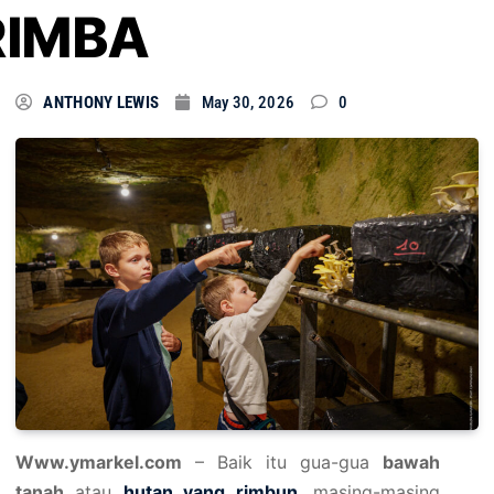
RIMBA
ANTHONY LEWIS
May 30, 2026
0
Www.ymarkel.com
– Baik itu gua-gua
bawah
tanah
atau
hutan yang rimbun
, masing-masing