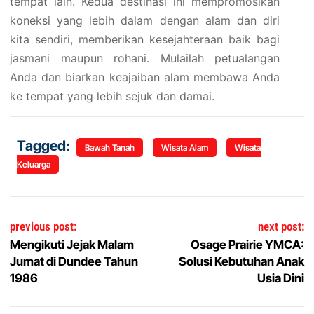
tempat lain. Kedua destinasi ini mempromosikan
koneksi yang lebih dalam dengan alam dan diri
kita sendiri, memberikan kesejahteraan baik bagi
jasmani maupun rohani. Mulailah petualangan
Anda dan biarkan keajaiban alam membawa Anda
ke tempat yang lebih sejuk dan damai.
Tagged:
Bawah Tanah
Wisata Alam
Wisata
Keluarga
Post navigation
previous post:
next post:
Mengikuti Jejak Malam
Osage Prairie YMCA:
Jumat di Dundee Tahun
Solusi Kebutuhan Anak
1986
Usia Dini