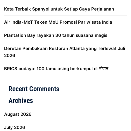
Kota Terbaik Spanyol untuk Setiap Gaya Perjalanan
Air India-MoT Teken MoU Promosi Pariwisata India
Plantation Bay rayakan 30 tahun suasana magis
Deretan Pembukaan Restoran Atlanta yang Terlewat Juli
2026
BRICS budaya: 100 tamu asing berkumpul di भोपाल
Distribusi Game Online Modern
Industri Game 2026
Mone
Recent Comments
Archives
August 2026
July 2026