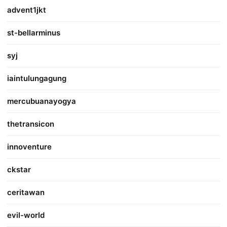
advent1jkt
st-bellarminus
syj
iaintulungagung
mercubuanayogya
thetransicon
innoventure
ckstar
ceritawan
evil-world