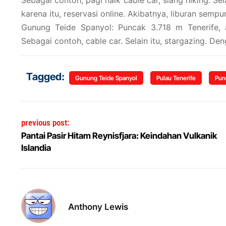
Sebagai contoh, pagi naik cable car, siang hiking. Sel
karena itu, reservasi online. Akibatnya, liburan sempu
Gunung Teide Spanyol: Puncak 3.718 m Tenerife, a
Sebagai contoh, cable car. Selain itu, stargazing. De
Tagged:
Gunung Teide Spanyol
Pulau Tenerife
Pun
Post navigation
previous post:
Pantai Pasir Hitam Reynisfjara: Keindahan Vulkanik
Islandia
Anthony Lewis