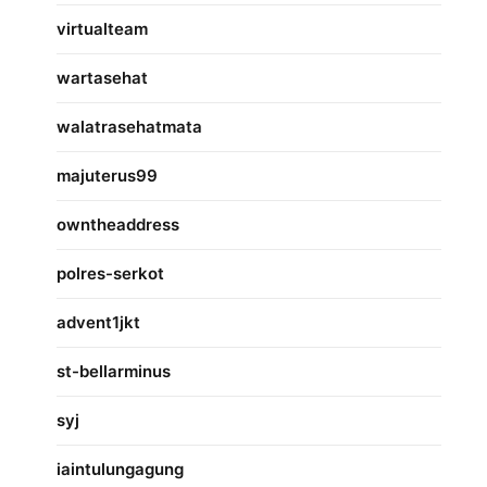
virtualteam
wartasehat
walatrasehatmata
majuterus99
owntheaddress
polres-serkot
advent1jkt
st-bellarminus
syj
iaintulungagung