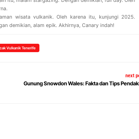
ain itu, malam stargazing. Dengan demikian, full day. Oleh
rna.
man wisata vulkanik. Oleh karena itu, kunjungi 2025.
ngan demikian, alam epik. Akhirnya, Canary indah!
cak Vulkanik Tenerife
next p
Gunung Snowdon Wales: Fakta dan Tips Pendak