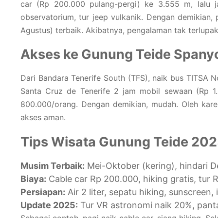
car (Rp 200.000 pulang-pergi) ke 3.555 m, lalu j
observatorium, tur jeep vulkanik. Dengan demikian, p
Agustus) terbaik. Akibatnya, pengalaman tak terlupak
Akses ke Gunung Teide Spany
Dari Bandara Tenerife South (TFS), naik bus TITSA N
Santa Cruz de Tenerife 2 jam mobil sewaan (Rp 1.0
800.000/orang. Dengan demikian, mudah. Oleh karen
akses aman.
Tips Wisata Gunung Teide 20
Musim Terbaik:
Mei-Oktober (kering), hindari D
Biaya:
Cable car Rp 200.000, hiking gratis, tur 
Persiapan:
Air 2 liter, sepatu hiking, sunscreen, 
Update 2025:
Tur VR astronomi naik 20%, pantau