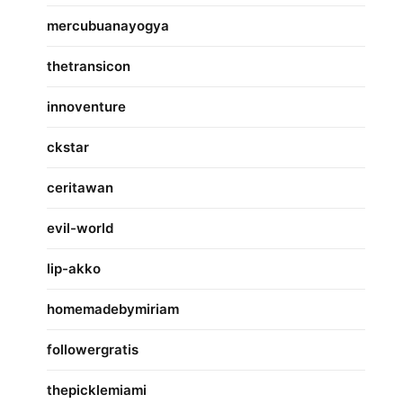
mercubuanayogya
thetransicon
innoventure
ckstar
ceritawan
evil-world
lip-akko
homemadebymiriam
followergratis
thepicklemiami