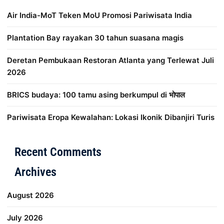
Air India-MoT Teken MoU Promosi Pariwisata India
Plantation Bay rayakan 30 tahun suasana magis
Deretan Pembukaan Restoran Atlanta yang Terlewat Juli
2026
BRICS budaya: 100 tamu asing berkumpul di भोपाल
Pariwisata Eropa Kewalahan: Lokasi Ikonik Dibanjiri Turis
Distribusi Game Online Modern
Industri Game 2026
Mone
Recent Comments
Archives
August 2026
July 2026