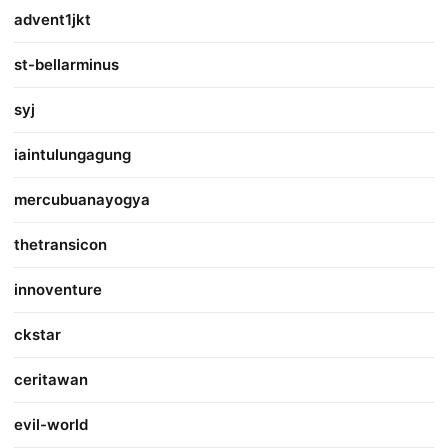
advent1jkt
st-bellarminus
syj
iaintulungagung
mercubuanayogya
thetransicon
innoventure
ckstar
ceritawan
evil-world