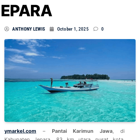
JEPARA
ANTHONY LEWIS
October 1, 2025
0
ymarkel.com
–
Pantai Karimun Jawa
, di
Kabupaten Jepara, 83 km utara pusat kota,