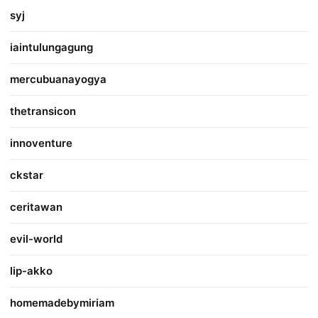
syj
iaintulungagung
mercubuanayogya
thetransicon
innoventure
ckstar
ceritawan
evil-world
lip-akko
homemadebymiriam