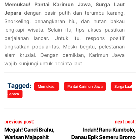
Memukau! Pantai Karimun Jawa, Surga Laut
Jepara
dengan pasir putih dan terumbu karang.
Snorkeling, penangkaran hiu, dan hutan bakau
lengkapi wisata. Selain itu, tips akses pastikan
perjalanan lancar. Untuk itu, respons positif
tingkatkan popularitas. Meski begitu, pelestarian
alam krusial. Dengan demikian, Karimun Jawa
wajib kunjungi untuk pecinta laut.
Tagged:
Memukau!
Pantai Karimun Jawa
Surga Laut
Jepara
Post navigation
previous post:
next post:
Megah! Candi Brahu,
Indah! Ranu Kumbolo,
Warisan Majapahit
Danau Epik Semeru Bromo