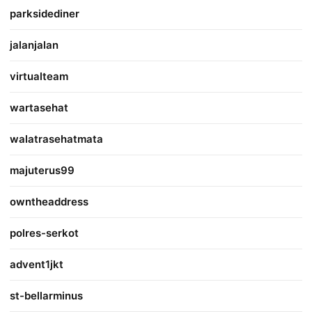
parksidediner
jalanjalan
virtualteam
wartasehat
walatrasehatmata
majuterus99
owntheaddress
polres-serkot
advent1jkt
st-bellarminus