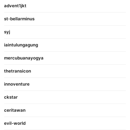
advent1jkt
st-bellarminus
syj
iaintulungagung
mercubuanayogya
thetransicon
innoventure
ckstar
ceritawan
evil-world