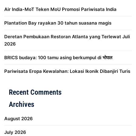
Air India-MoT Teken MoU Promosi Pariwisata India
Plantation Bay rayakan 30 tahun suasana magis
Deretan Pembukaan Restoran Atlanta yang Terlewat Juli
2026
BRICS budaya: 100 tamu asing berkumpul di भोपाल
Pariwisata Eropa Kewalahan: Lokasi Ikonik Dibanjiri Turis
Distribusi Game Online Modern
Industri Game 2026
Mone
Recent Comments
Archives
August 2026
July 2026