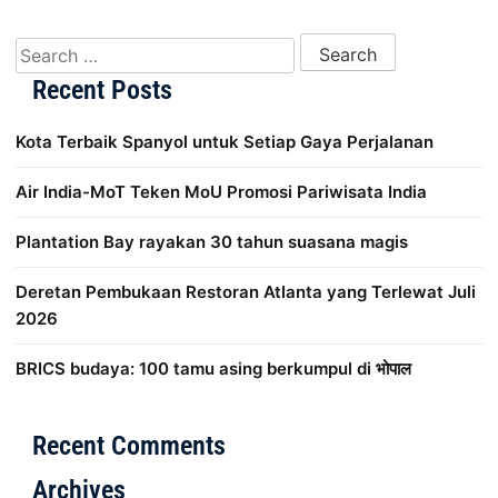
Search for:
Recent Posts
Kota Terbaik Spanyol untuk Setiap Gaya Perjalanan
Air India-MoT Teken MoU Promosi Pariwisata India
Plantation Bay rayakan 30 tahun suasana magis
Deretan Pembukaan Restoran Atlanta yang Terlewat Juli
2026
BRICS budaya: 100 tamu asing berkumpul di भोपाल
Distribusi Game Online Modern
Industri Game 2026
Mone
Recent Comments
Archives