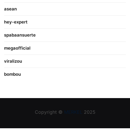
asean
hey-expert
spabaansuerte
megaofficial
viralizou
bombou
Copyright ©
MERKEL
2025