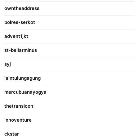
owntheaddress
polres-serkot
advent1jkt
st-bellarminus
syj
iaintulungagung
mercubuanayogya
thetransicon
innoventure
ckstar