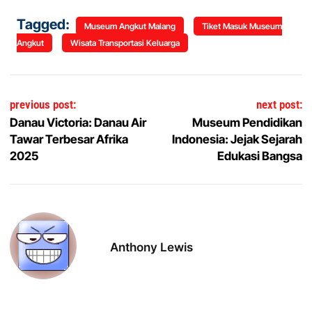
Tagged:
Museum Angkut Malang
Tiket Masuk Museum
Angkut
Wisata Transportasi Keluarga
Post navigation
previous post:
next post:
Danau Victoria: Danau Air
Museum Pendidikan
Tawar Terbesar Afrika
Indonesia: Jejak Sejarah
2025
Edukasi Bangsa
Anthony Lewis