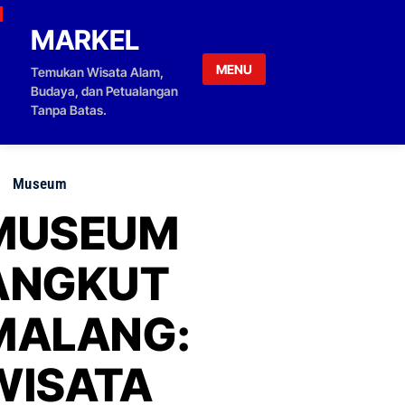
Skip to content
MARKEL
MENU
Temukan Wisata Alam,
Budaya, dan Petualangan
Tanpa Batas.
Museum
MUSEUM
ANGKUT
MALANG:
WISATA