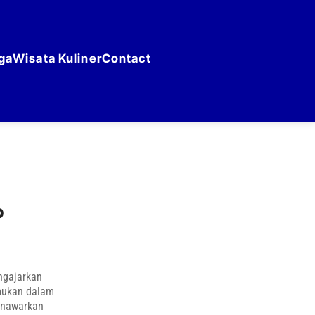
ga
Wisata Kuliner
Contact
p
ngajarkan
emukan dalam
menawarkan