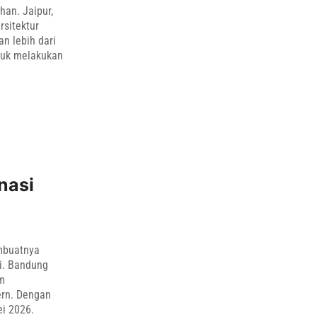
han. Jaipur,
rsitektur
n lebih dari
ntuk melakukan
nasi
mbuatnya
i. Bandung
am
ern. Dengan
ei 2026.