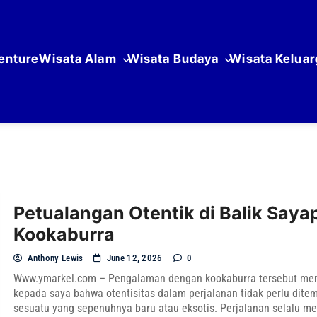
enture
Wisata Alam
Wisata Budaya
Wisata Keluar
Petualangan Otentik di Balik Saya
Kookaburra
Anthony Lewis
June 12, 2026
0
Www.ymarkel.com – Pengalaman dengan kookaburra tersebut me
kepada saya bahwa otentisitas dalam perjalanan tidak perlu dit
sesuatu yang sepenuhnya baru atau eksotis. Perjalanan selalu 