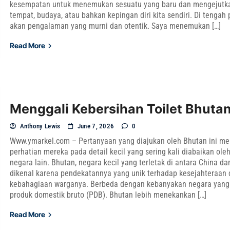
kesempatan untuk menemukan sesuatu yang baru dan mengejutkan
tempat, budaya, atau bahkan kepingan diri kita sendiri. Di tengah
akan pengalaman yang murni dan otentik. Saya menemukan […]
Read More
Menggali Kebersihan Toilet Bhuta
Anthony Lewis
June 7, 2026
0
Www.ymarkel.com – Pertanyaan yang diajukan oleh Bhutan ini m
perhatian mereka pada detail kecil yang sering kali diabaikan ole
negara lain. Bhutan, negara kecil yang terletak di antara China dan
dikenal karena pendekatannya yang unik terhadap kesejahteraan
kebahagiaan warganya. Berbeda dengan kebanyakan negara yang
produk domestik bruto (PDB). Bhutan lebih menekankan […]
Read More