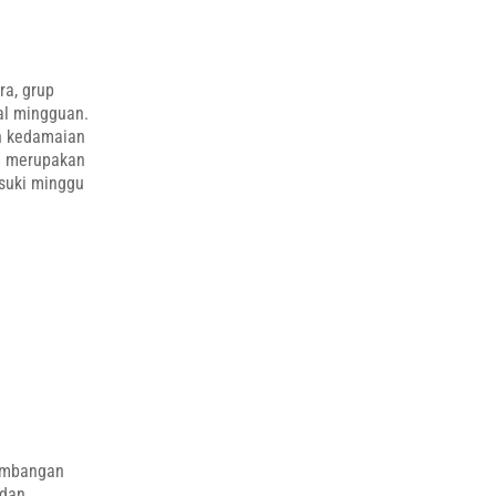
ra, grup
al mingguan.
n kedamaian
ja merupakan
suki minggu
kembangan
 dan