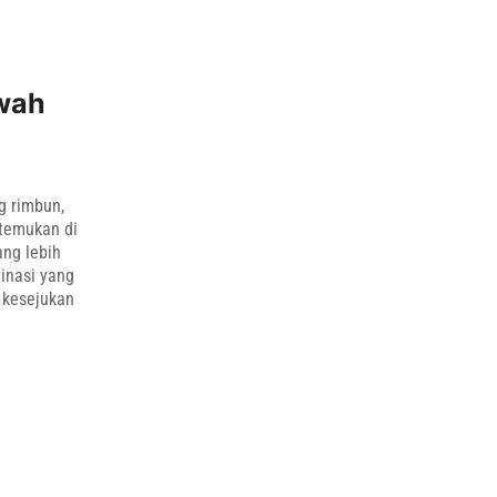
awah
g rimbun,
temukan di
ang lebih
tinasi yang
 kesejukan