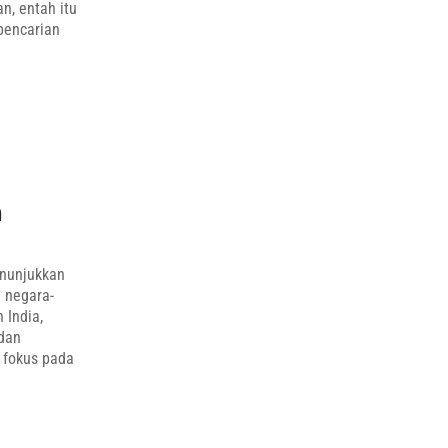
, entah itu
 pencarian
n
enunjukkan
h negara-
 India,
 dan
 fokus pada