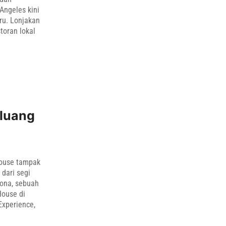
 Angeles kini
ru. Lonjakan
toran lokal
eluang
House tampak
dari segi
sona, sebuah
House di
Experience,