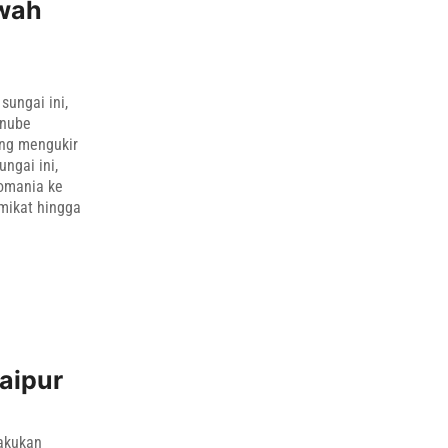
wah
sungai ini,
anube
ng mengukir
ngai ini,
Romania ke
mikat hingga
Jaipur
lakukan