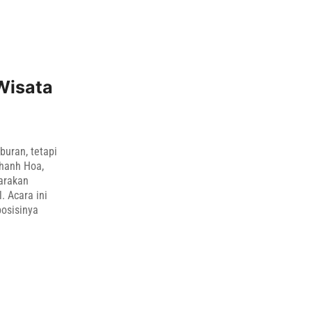
 Wisata
buran, tetapi
hanh Hoa,
garakan
. Acara ini
osisinya