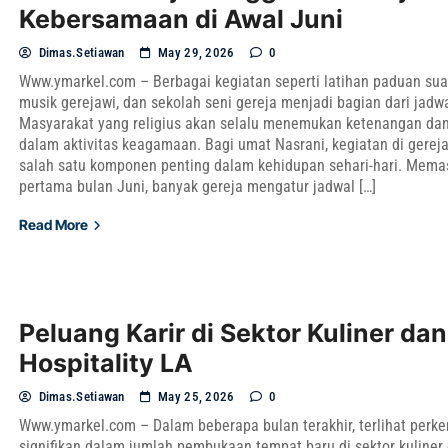
Kebersamaan di Awal Juni
Dimas.setiawan
May 29, 2026
0
Www.ymarkel.com – Berbagai kegiatan seperti latihan paduan sua
musik gerejawi, dan sekolah seni gereja menjadi bagian dari jadw
Masyarakat yang religius akan selalu menemukan ketenangan da
dalam aktivitas keagamaan. Bagi umat Nasrani, kegiatan di gere
salah satu komponen penting dalam kehidupan sehari-hari. Mema
pertama bulan Juni, banyak gereja mengatur jadwal […]
Read More
Peluang Karir di Sektor Kuliner dan
Hospitality LA
Dimas.setiawan
May 25, 2026
0
Www.ymarkel.com – Dalam beberapa bulan terakhir, terlihat per
signifikan dalam jumlah pembukaan tempat baru di sektor kuliner