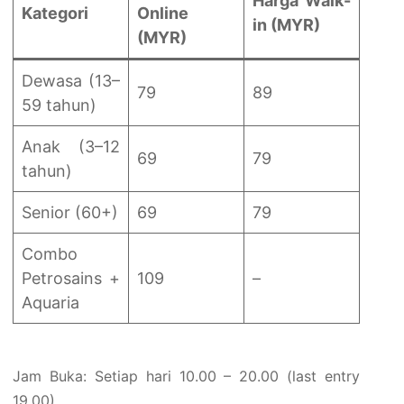
Harga Walk-
Kategori
Online
in (MYR)
(MYR)
Dewasa (13–
79
89
59 tahun)
Anak (3–12
69
79
tahun)
Senior (60+)
69
79
Combo
Petrosains +
109
–
Aquaria
Jam Buka: Setiap hari 10.00 – 20.00 (last entry
19.00)