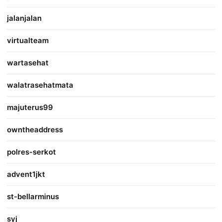
jalanjalan
virtualteam
wartasehat
walatrasehatmata
majuterus99
owntheaddress
polres-serkot
advent1jkt
st-bellarminus
syj