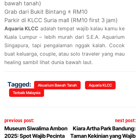
bawah tanah)
Grab dari Bukit Bintang ± RM10
Parkir di KLCC Suria mall (RM10 first 3 jam)
Aquaria KLCC
adalah tempat wajib kalau kamu ke
Kuala Lumpur – lebih murah dari S.E.A. Aquarium
Singapura, tapi pengalaman nggak kalah. Cocok
buat keluarga, couple, atau solo traveler yang mau
healing sambil lihat dunia bawah laut.
Tagged:
Akuarium Bawah Tanah
Aquaria KLCC
Terbaik Malaysia
Post navigation
previous post:
next post:
Museum Siwalima Ambon
Kiara Artha Park Bandung:
2025: Spot Wajib Pecinta
Taman Kekinian yang Wajib