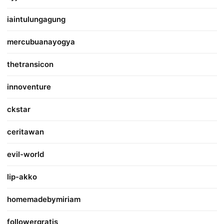
iaintulungagung
mercubuanayogya
thetransicon
innoventure
ckstar
ceritawan
evil-world
lip-akko
homemadebymiriam
followergratis