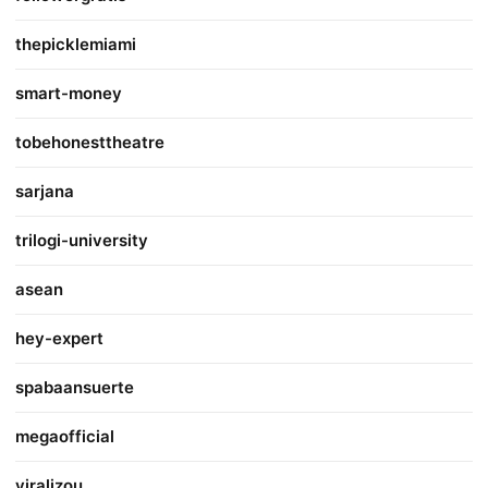
thepicklemiami
smart-money
tobehonesttheatre
sarjana
trilogi-university
asean
hey-expert
spabaansuerte
megaofficial
viralizou