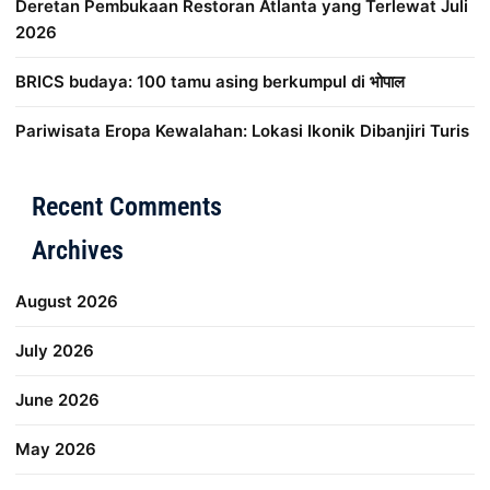
Deretan Pembukaan Restoran Atlanta yang Terlewat Juli
2026
BRICS budaya: 100 tamu asing berkumpul di भोपाल
Pariwisata Eropa Kewalahan: Lokasi Ikonik Dibanjiri Turis
Distribusi Game Online Modern
Industri Game 2026
Mone
Recent Comments
Archives
August 2026
July 2026
June 2026
May 2026