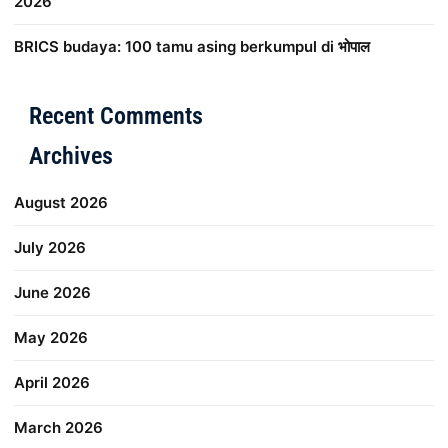
2026
BRICS budaya: 100 tamu asing berkumpul di भोपाल
Distribusi Game Online Modern
Industri Game 2026
Mone
Recent Comments
Archives
August 2026
July 2026
June 2026
May 2026
April 2026
March 2026