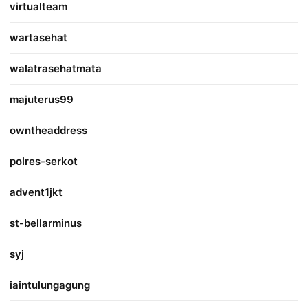
virtualteam
wartasehat
walatrasehatmata
majuterus99
owntheaddress
polres-serkot
advent1jkt
st-bellarminus
syj
iaintulungagung