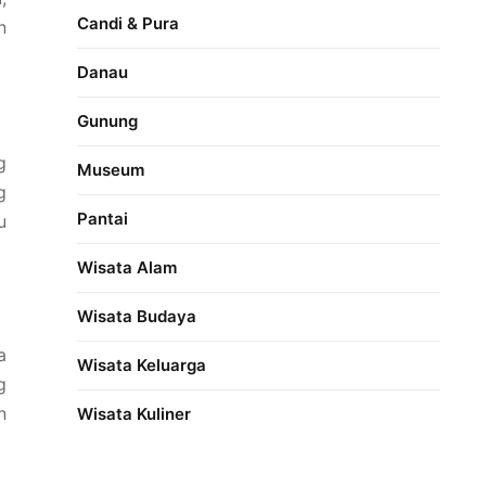
Candi & Pura
n
Danau
Gunung
g
Museum
g
Pantai
u
Wisata Alam
Wisata Budaya
a
Wisata Keluarga
g
n
Wisata Kuliner