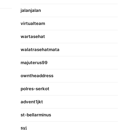
jalanjalan
virtualteam
wartasehat
walatrasehatmata
majuterus99
owntheaddress
polres-serkot
advent1jkt
st-bellarminus
syj