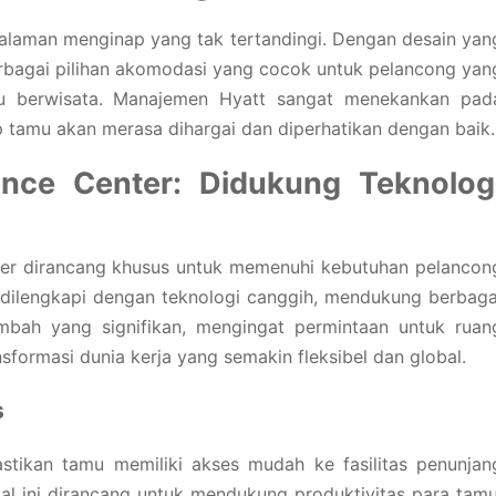
laman menginap yang tak tertandingi. Dengan desain yan
berbagai pilihan akomodasi yang cocok untuk pelancong yan
au berwisata. Manajemen Hyatt sangat menekankan pad
p tamu akan merasa dihargai dan diperhatikan dengan baik.
ence Center: Didukung Teknolog
ter dirancang khusus untuk memenuhi kebutuhan pelancon
g dilengkapi dengan teknologi canggih, mendukung berbaga
tambah yang signifikan, mengingat permintaan untuk ruan
sformasi dunia kerja yang semakin fleksibel dan global.
s
tikan tamu memiliki akses mudah ke fasilitas penunjan
al ini dirancang untuk mendukung produktivitas para tamu