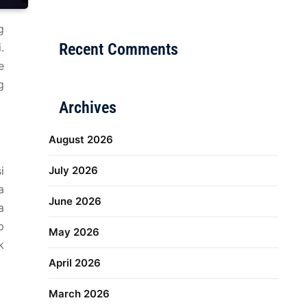
Distribusi Game Online Modern
Industri Game 20
g
Recent Comments
.
e
g
Archives
August 2026
i
July 2026
a
June 2026
a
p
May 2026
k
April 2026
March 2026