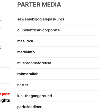
PARTER MEDIA
n
sewamobiljogjalepaskunci
n
a
clubidenticar-corporate
i
n
masjidku
p
mediainfo
i
mushroomstoreusa
rahmatullah
netter
t post:
kickthegongaround
Nights
parksidediner