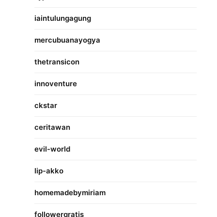
iaintulungagung
mercubuanayogya
thetransicon
innoventure
ckstar
ceritawan
evil-world
lip-akko
homemadebymiriam
followergratis