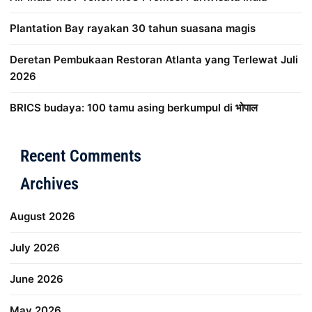
Plantation Bay rayakan 30 tahun suasana magis
Deretan Pembukaan Restoran Atlanta yang Terlewat Juli
2026
BRICS budaya: 100 tamu asing berkumpul di भोपाल
Distribusi Game Online Modern
Industri Game 2026
Mone
Recent Comments
Archives
August 2026
July 2026
June 2026
May 2026