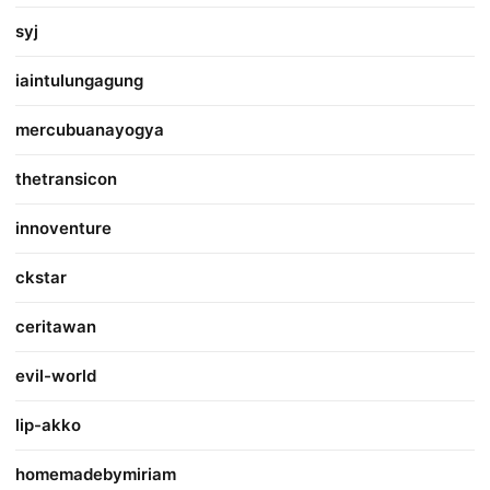
syj
iaintulungagung
mercubuanayogya
thetransicon
innoventure
ckstar
ceritawan
evil-world
lip-akko
homemadebymiriam