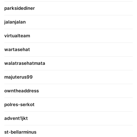
parksidediner
jalanjalan
virtualteam
wartasehat
walatrasehatmata
majuterus99
owntheaddress
polres-serkot
advent1jkt
st-bellarminus