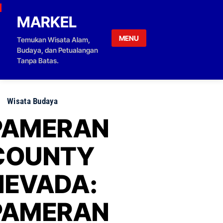
Skip to content
MARKEL
MENU
Temukan Wisata Alam,
Budaya, dan Petualangan
Tanpa Batas.
Wisata Budaya
PAMERAN
COUNTY
NEVADA:
PAMERAN