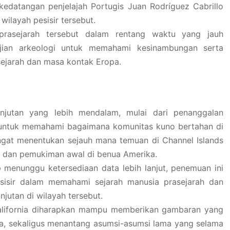
 kedatangan penjelajah Portugis Juan Rodríguez Cabrillo
ilayah pesisir tersebut.
prasejarah tersebut dalam rentang waktu yang jauh
jian arkeologi untuk memahami kesinambungan serta
asejarah dan masa kontak Eropa.
njutan yang lebih mendalam, mulai dari penanggalan
an untuk memahami bagaimana komunitas kuno bertahan di
 sangat menentukan sejauh mana temuan di Channel Islands
si dan pemukiman awal di benua Amerika.
p menunggu ketersediaan data lebih lanjut, penemuan ini
esisir dalam memahami sejarah manusia prasejarah dan
jutan di wilayah tersebut.
s California diharapkan mampu memberikan gambaran yang
ika, sekaligus menantang asumsi-asumsi lama yang selama