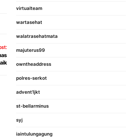
virtualteam
wartasehat
walatrasehatmata
ost:
majuterus99
nas
aik
owntheaddress
polres-serkot
advent1jkt
st-bellarminus
syj
iaintulungagung