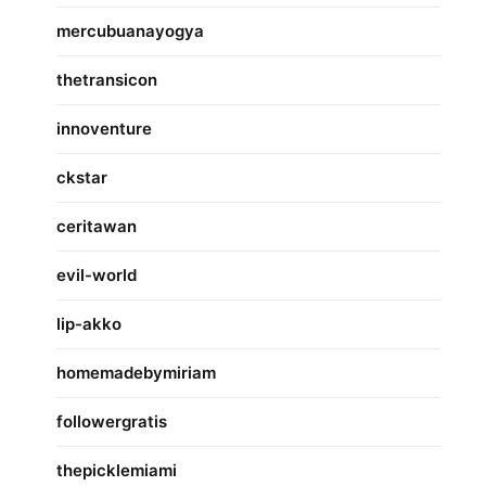
mercubuanayogya
thetransicon
innoventure
ckstar
ceritawan
evil-world
lip-akko
homemadebymiriam
followergratis
thepicklemiami