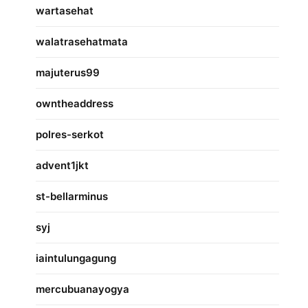
wartasehat
walatrasehatmata
majuterus99
owntheaddress
polres-serkot
advent1jkt
st-bellarminus
syj
iaintulungagung
mercubuanayogya