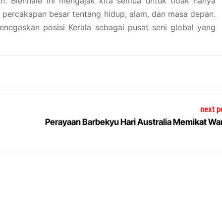
n. Biennale ini mengajak kita semua untuk tidak hanya
m percakapan besar tentang hidup, alam, dan masa depan.
enegaskan posisi Kerala sebagai pusat seni global yang
next p
Perayaan Barbekyu Hari Australia Memikat Wa