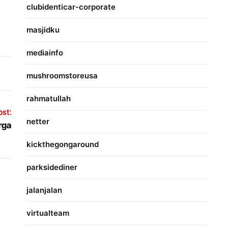
clubidenticar-corporate
masjidku
mediainfo
mushroomstoreusa
rahmatullah
ost:
netter
rga
kickthegongaround
parksidediner
jalanjalan
virtualteam