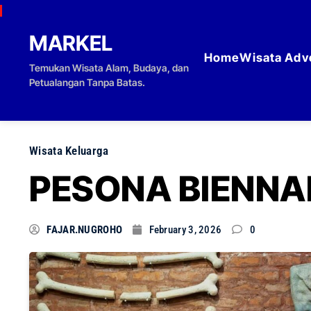
Skip to content
MARKEL
Home
Wisata Adv
Temukan Wisata Alam, Budaya, dan
Petualangan Tanpa Batas.
Wisata Keluarga
PESONA BIENNAL
FAJAR.NUGROHO
February 3, 2026
0