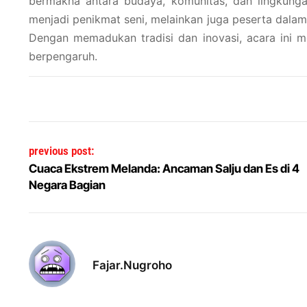
bermakna antara budaya, komunitas, dan lingkunga
menjadi penikmat seni, melainkan juga peserta dala
Dengan memadukan tradisi dan inovasi, acara ini m
berpengaruh.
Post navigation
previous post:
Cuaca Ekstrem Melanda: Ancaman Salju dan Es di 4
Negara Bagian
Fajar.nugroho