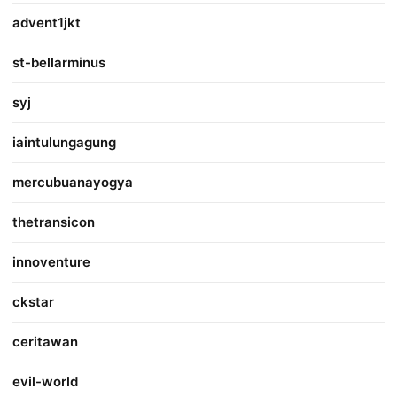
advent1jkt
st-bellarminus
syj
iaintulungagung
mercubuanayogya
thetransicon
innoventure
ckstar
ceritawan
evil-world