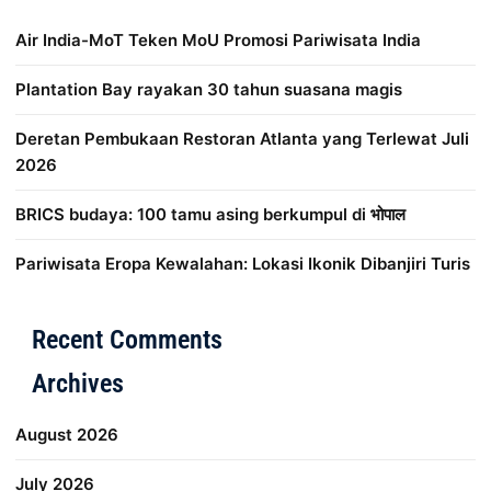
Air India-MoT Teken MoU Promosi Pariwisata India
Plantation Bay rayakan 30 tahun suasana magis
Deretan Pembukaan Restoran Atlanta yang Terlewat Juli
2026
BRICS budaya: 100 tamu asing berkumpul di भोपाल
Pariwisata Eropa Kewalahan: Lokasi Ikonik Dibanjiri Turis
Distribusi Game Online Modern
Industri Game 2026
Mone
Recent Comments
Archives
August 2026
July 2026