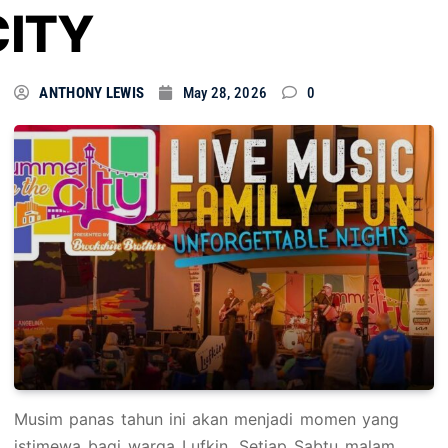
CITY
ANTHONY LEWIS
May 28, 2026
0
Musim panas tahun ini akan menjadi momen yang
istimewa bagi warga Lufkin. Setiap Sabtu malam,