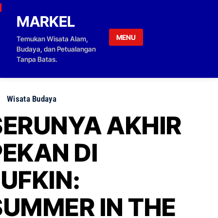
Skip to content
MARKEL
MENU
Temukan Wisata Alam,
Budaya, dan Petualangan
Tanpa Batas.
Wisata Budaya
SERUNYA AKHIR
PEKAN DI
LUFKIN:
SUMMER IN THE