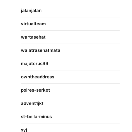
jalanjalan
virtualteam
wartasehat
walatrasehatmata
majuterus99
owntheaddress
polres-serkot
advent1jkt
st-bellarminus
syj