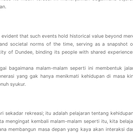
an.
’s evident that such events hold historical value beyond mer
 and societal norms of the time, serving as a snapshot o
tity of Dundee, binding its people with shared experience
rgai bagaimana malam-malam seperti ini membentuk jala
nerasi yang gak hanya menikmati kehidupan di masa kin
nuh syukur.
i sekadar rekreasi; itu adalah pelajaran tentang kehidupan
ta mengingat kembali malam-malam seperti itu, kita belaja
imana membangun masa depan yang kaya akan interaksi da