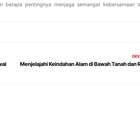
an betapa pentingnya menjaga semangat kebersamaan d
nex
wal
Menjelajahi Keindahan Alam di Bawah Tanah dan 