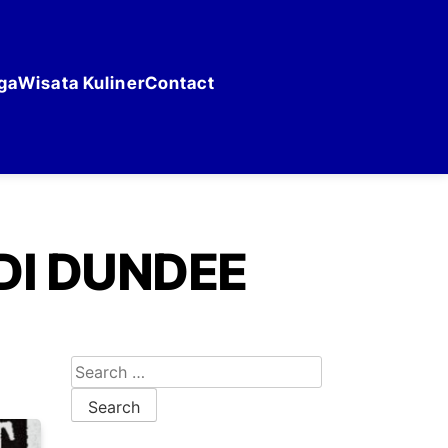
ga
Wisata Kuliner
Contact
DI DUNDEE
Search for: