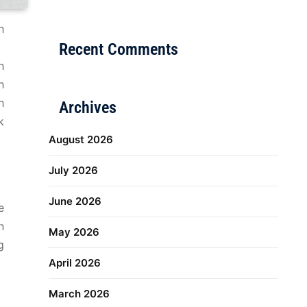
Distribusi Game Online Modern
Industri Game 20
h
Recent Comments
h
h
h
Archives
k
August 2026
July 2026
June 2026
e
n
May 2026
g
April 2026
March 2026