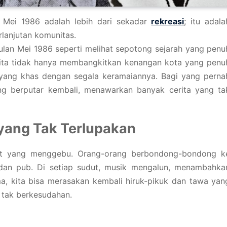
 Mei 1986 adalah lebih dari sekadar
rekreasi
; itu adala
lanjutan komunitas.
an Mei 1986 seperti melihat sepotong sejarah yang penu
 kita tidak hanya membangkitkan kenangan kota yang penu
 yang khas dengan segala keramaiannya. Bagi yang perna
ng berputar kembali, menawarkan banyak cerita yang ta
yang Tak Terlupakan
at yang menggebu. Orang-orang berbondong-bondong k
e dan pub. Di setiap sudut, musik mengalun, menambahka
a, kita bisa merasakan kembali hiruk-pikuk dan tawa yan
tak berkesudahan.