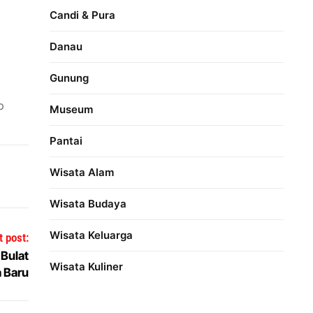
Candi & Pura
Danau
Gunung
p
Museum
Pantai
Wisata Alam
Wisata Budaya
Wisata Keluarga
t post:
 Bulat
Wisata Kuliner
a Baru