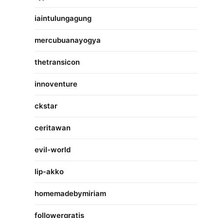
iaintulungagung
mercubuanayogya
thetransicon
innoventure
ckstar
ceritawan
evil-world
lip-akko
homemadebymiriam
followergratis