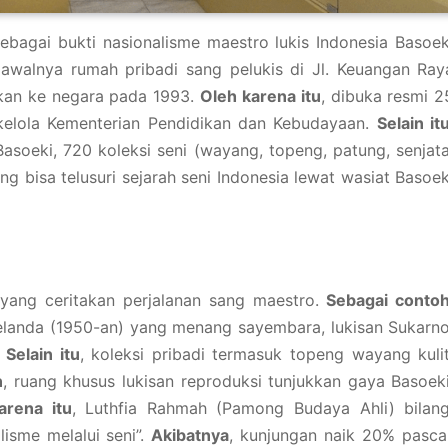
sebagai bukti nasionalisme maestro lukis Indonesia Basoek
 awalnya rumah pribadi sang pelukis di Jl. Keuangan Ray
ahkan ke negara pada 1993.
Oleh karena itu
, dibuka resmi 2
kelola Kementerian Pendidikan dan Kebudayaan.
Selain it
Basoeki, 720 koleksi seni (wayang, topeng, patung, senjata
ng bisa telusuri sejarah seni Indonesia lewat wasiat Basoek
ang ceritakan perjalanan sang maestro.
Sebagai conto
elanda (1950-an) yang menang sayembara, lukisan Sukarno
.
Selain itu
, koleksi pribadi termasuk topeng wayang kulit
n
, ruang khusus lukisan reproduksi tunjukkan gaya Basoeki
arena itu
, Luthfia Rahmah (Pamong Budaya Ahli) bilang
lisme melalui seni”.
Akibatnya
, kunjungan naik 20% pasca