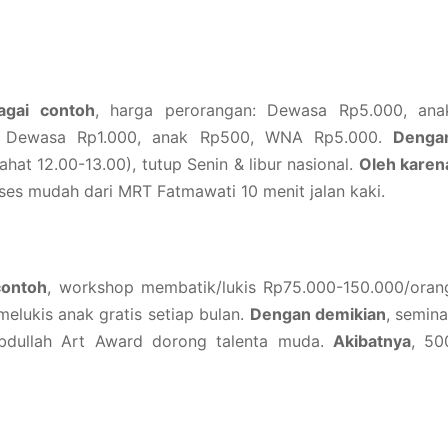
agai contoh
, harga perorangan: Dewasa Rp5.000, ana
: Dewasa Rp1.000, anak Rp500, WNA Rp5.000.
Denga
ahat 12.00-13.00), tutup Senin & libur nasional.
Oleh karen
kses mudah dari MRT Fatmawati 10 menit jalan kaki.
contoh
, workshop membatik/lukis Rp75.000-150.000/oran
melukis anak gratis setiap bulan.
Dengan demikian
, semina
Abdullah Art Award dorong talenta muda.
Akibatnya
, 50