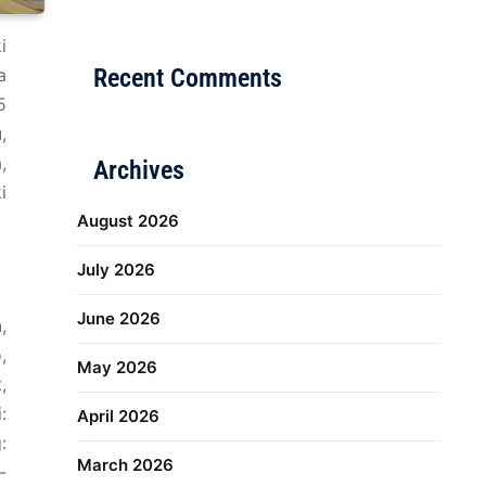
Distribusi Game Online Modern
Industri Game 20
i
Recent Comments
a
5
u
,
,
Archives
i
August 2026
July 2026
June 2026
h
,
,
May 2026
,
:
April 2026
:
March 2026
-