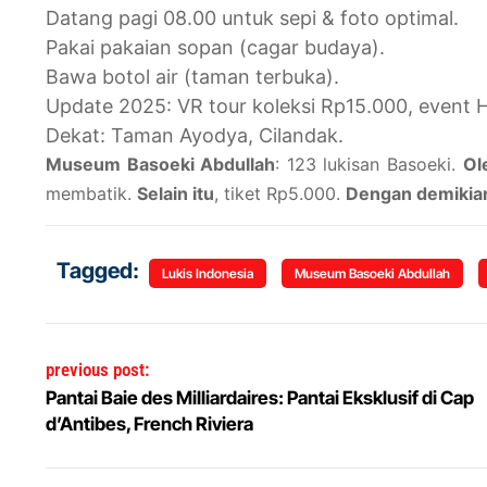
Datang pagi 08.00 untuk sepi & foto optimal.
Pakai pakaian sopan (cagar budaya).
Bawa botol air (taman terbuka).
Update 2025: VR tour koleksi Rp15.000, event
Dekat: Taman Ayodya, Cilandak.
Museum Basoeki Abdullah
: 123 lukisan Basoeki.
Ol
membatik.
Selain itu
, tiket Rp5.000.
Dengan demikia
Tagged:
Lukis Indonesia
Museum Basoeki Abdullah
Post navigation
previous post:
Pantai Baie des Milliardaires: Pantai Eksklusif di Cap
d’Antibes, French Riviera