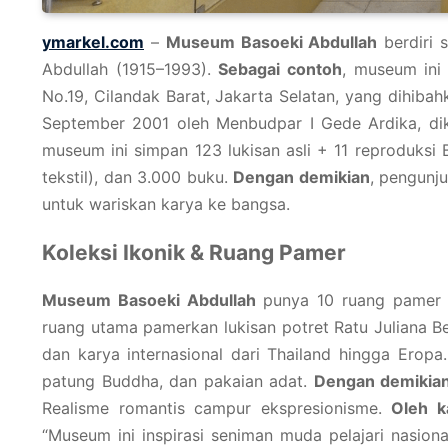
ymarkel.com
–
Museum Basoeki Abdullah
berdiri 
Abdullah (1915–1993).
Sebagai contoh
, museum ini
No.19, Cilandak Barat, Jakarta Selatan, yang dihib
September 2001 oleh Menbudpar I Gede Ardika, di
museum ini simpan 123 lukisan asli + 11 reproduksi 
tekstil), dan 3.000 buku.
Dengan demikian
, pengunju
untuk wariskan karya ke bangsa.
Koleksi Ikonik & Ruang Pamer
Museum Basoeki Abdullah
punya 10 ruang pamer y
ruang utama pamerkan lukisan potret Ratu Juliana B
dan karya internasional dari Thailand hingga Eropa
patung Buddha, dan pakaian adat.
Dengan demikia
Realisme romantis campur ekspresionisme.
Oleh k
“Museum ini inspirasi seniman muda pelajari nasiona