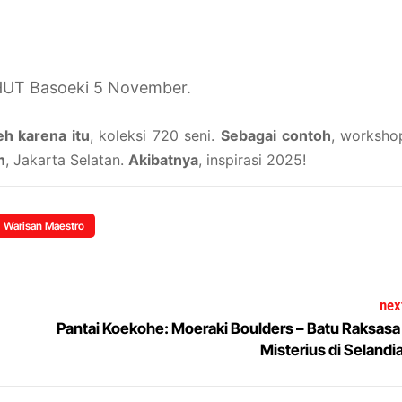
 HUT Basoeki 5 November.
eh karena itu
, koleksi 720 seni.
Sebagai contoh
, worksho
n
, Jakarta Selatan.
Akibatnya
, inspirasi 2025!
Warisan Maestro
nex
Pantai Koekohe: Moeraki Boulders – Batu Raksasa
Misterius di Selandi