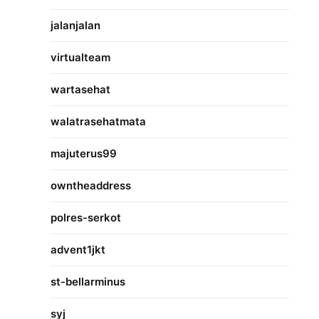
jalanjalan
virtualteam
wartasehat
walatrasehatmata
majuterus99
owntheaddress
polres-serkot
advent1jkt
st-bellarminus
syj