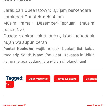
Jarak dari Queenstown: 3,5 jam berkendara
Jarak dari Christchurch: 4 jam
Musim ramai: Desember–Februari (musim
panas NZ)
Cuaca: siapkan jaket angin, bisa mendadak
hujan walaupun cerah
Pantai Koekohe
wajib masuk bucket list kalau
road trip South Island. Batu-batu raksasa ini bikin
kamu merasa sedang jalan-jalan di planet lain!
Tagged:
Bulat Misterius
Pantai Koekohe
Selandia
Baru
Post navigation
previous post:
next post: