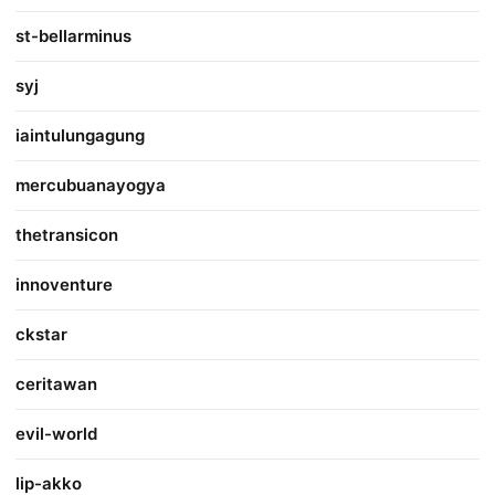
st-bellarminus
syj
iaintulungagung
mercubuanayogya
thetransicon
innoventure
ckstar
ceritawan
evil-world
lip-akko