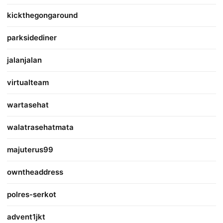
kickthegongaround
parksidediner
jalanjalan
virtualteam
wartasehat
walatrasehatmata
majuterus99
owntheaddress
polres-serkot
advent1jkt