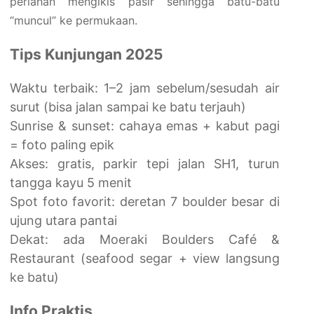
perlahan mengikis pasir sehingga batu-batu
“muncul” ke permukaan.
Tips Kunjungan 2025
Waktu terbaik: 1–2 jam sebelum/sesudah air
surut (bisa jalan sampai ke batu terjauh)
Sunrise & sunset: cahaya emas + kabut pagi
= foto paling epik
Akses: gratis, parkir tepi jalan SH1, turun
tangga kayu 5 menit
Spot foto favorit: deretan 7 boulder besar di
ujung utara pantai
Dekat: ada Moeraki Boulders Café &
Restaurant (seafood segar + view langsung
ke batu)
Info Praktis