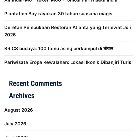
Plantation Bay rayakan 30 tahun suasana magis
Deretan Pembukaan Restoran Atlanta yang Terlewat Juli
2026
BRICS budaya: 100 tamu asing berkumpul di भोपाल
Pariwisata Eropa Kewalahan: Lokasi Ikonik Dibanjiri Turis
Distribusi Game Online Modern
Industri Game 2026
Mone
Recent Comments
Archives
August 2026
July 2026