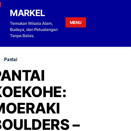
Skip to content
MARKEL
MENU
Temukan Wisata Alam,
Budaya, dan Petualangan
Tanpa Batas.
Pantai
PANTAI
KOEKOHE:
MOERAKI
BOULDERS –